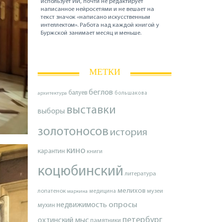
использует ИИ, почти не редактирует
написанное нейросетями и не вешает на
текст значок «написано искусственным
интеллектом». Работа над каждой книгой у
Буржской занимает месяц и меньше.
МЕТКИ
беглов
балуев
архитектура
большакова
выставки
выборы
золотоносов
история
кино
карантин
книги
коцюбинский
литература
мелихов
лопатенок
музеи
маркина
медицина
опросы
недвижимость
мухин
петербург
охтинский мыс
памятники