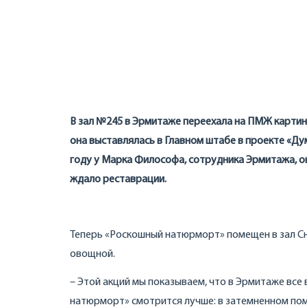
В зал №245 в Эрмитаже переехала на ПМЖ картина
она выставлялась в Главном штабе в проекте «Ду
году у Марка Философа, сотрудника Эрмитажа, он
ждало реставрации.
Теперь «Роскошный натюрморт» помещен в зал Сн
овощной.
– Этой акций мы показываем, что в Эрмитаже все
натюрморт» смотрится лучше: в затемненном пом