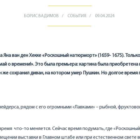
БОРИС ВАДИМОВ
СОБЫТИЯ
09.04.2024
 Яна ван ден Хекке «Роскошный натюрморт» (1659- 1675). Только
май о времени!». Это была премьера: картина была приобретена 
 же сохранил диван, на котором умер Пушкин. Но долгое время
ейдерса, рядом с его огромными «Лавками» – рыбной, фруктово
 время что-то меняется. Сейчас время подумать, где «Роскошный
ещении выставки в Главном штабе или при естественном свете в