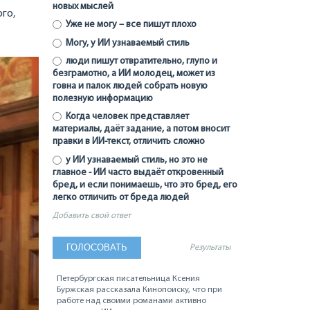
новых мыслей
го,
Уже не могу – все пишут плохо
Могу, у ИИ узнаваемый стиль
люди пишут отвратительно, глупо и
безграмотно, а ИИ молодец, может из
говна и палок людей собрать новую
полезную информацию
Когда человек представляет
материалы, даёт задание, а потом вносит
правки в ИИ-текст, отличить сложно
у ИИ узнаваемый стиль, но это не
главное - ИИ часто выдаёт откровенный
бред, и если понимаешь, что это бред, его
легко отличить от бреда людей
Добавить свой ответ
Результаты
Петербургская писательница Ксения
Буржская рассказала Кинопоиску, что при
работе над своими романами активно