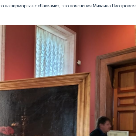
о натюрморта» с «Лавками», это пояснения Михаила Пиотровско