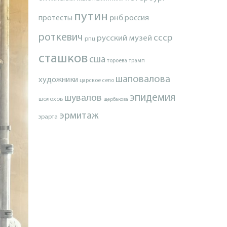
путин
протесты
рнб
россия
роткевич
ссср
русский музей
рпц
сташков
сша
тороева
трамп
шаповалова
художники
царское село
эпидемия
шувалов
шолохов
щербакова
эрмитаж
эрарта