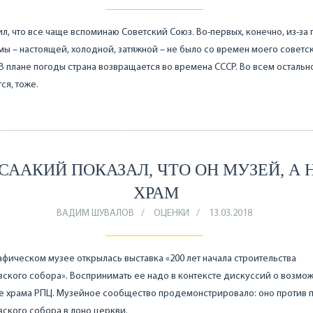
л, что все чаще вспоминаю Советский Союз. Во-первых, конечно, из-за 
мы – настоящей, холодной, затяжной – не было со времен моего советс
 В плане погоды страна возвращается во времена СССР. Во всем остальн
ся, тоже.
СААКИЙ ПОКАЗАЛ, ЧТО ОН МУЗЕЙ, А 
ХРАМ
ВАДИМ ШУВАЛОВ
ОЦЕНКИ
13.03.2018
афическом музее открылась выставка «200 лет начала строительства
ского собора». Воспринимать ее надо в контексте дискуссий о возмо
е храма РПЦ. Музейное сообщество продемонстрировало: оно против 
ского собора в лоно церкви.