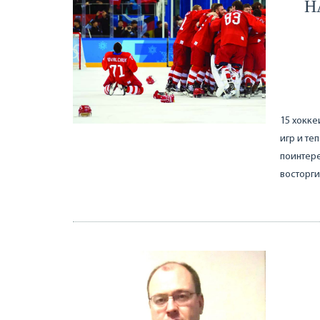
Н
15 хокке
игр и те
поинтере
восторги