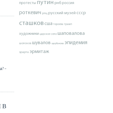
путин
протесты
рнб
россия
роткевич
ссср
русский музей
рпц
сташков
сша
тороева
трамп
шаповалова
художники
царское село
эпидемия
шувалов
шолохов
щербакова
эрмитаж
эрарта
д? –
 В