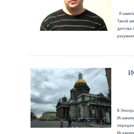
Я замети
Такой зи
детства.
разумеет
И
В Этногр
Исаакиев
передач
Исаакиев