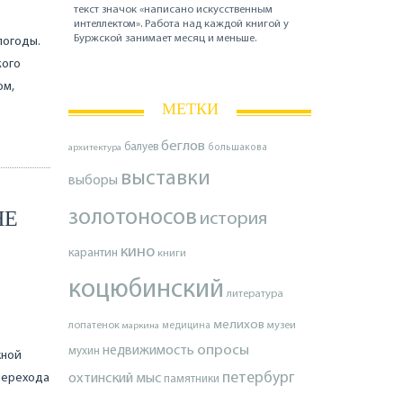
текст значок «написано искусственным
интеллектом». Работа над каждой книгой у
Буржской занимает месяц и меньше.
погоды.
кого
ом,
МЕТКИ
беглов
балуев
архитектура
большакова
выставки
выборы
НЕ
золотоносов
история
кино
карантин
книги
коцюбинский
литература
мелихов
лопатенок
музеи
маркина
медицина
опросы
недвижимость
мухин
жной
петербург
перехода
охтинский мыс
памятники