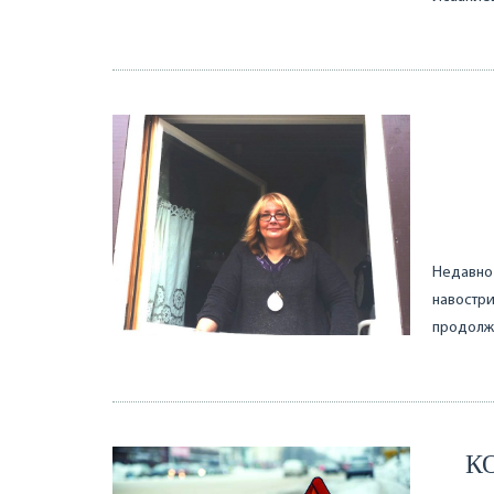
Недавно 
навостри
продолжа
К