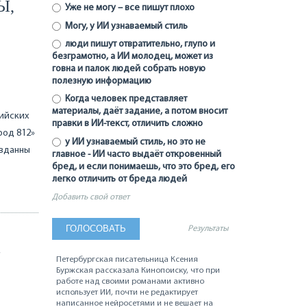
Ы,
Уже не могу – все пишут плохо
Могу, у ИИ узнаваемый стиль
люди пишут отвратительно, глупо и
безграмотно, а ИИ молодец, может из
говна и палок людей собрать новую
полезную информацию
Когда человек представляет
материалы, даёт задание, а потом вносит
пийских
правки в ИИ-текст, отличить сложно
род 812»
у ИИ узнаваемый стиль, но это не
авданны
главное - ИИ часто выдаёт откровенный
бред, и если понимаешь, что это бред, его
легко отличить от бреда людей
Добавить свой ответ
Результаты
Петербургская писательница Ксения
Буржская рассказала Кинопоиску, что при
работе над своими романами активно
использует ИИ, почти не редактирует
написанное нейросетями и не вешает на