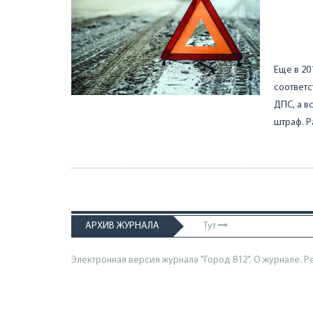
Еще в 20
соответс
ДПС, а в
штраф. Р
АРХИВ ЖУРНАЛА
Тут
Электронная версия журнала "Город 812". О журнале.
Р