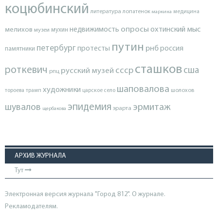
коцюбинский
литература
лопатенок
маркина
медицина
опросы
недвижимость
охтинский мыс
мелихов
мухин
музеи
путин
петербург
протесты
рнб
россия
памятники
сташков
роткевич
ссср
сша
русский музей
рпц
шаповалова
художники
тороева
трамп
царское село
шолохов
эпидемия
шувалов
эрмитаж
эрарта
щербакова
АРХИВ ЖУРНАЛА
Тут
Электронная версия журнала "Город 812". О журнале.
Рекламодателям.