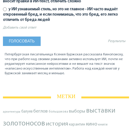
вносит правки в ИИ-текст, отличить сложно
у ИИ узнаваемый стиль, но это не главное - ИИ часто выдаёт
откровенный бред, и если понимаешь, что это бред, его легко
отличить от бреда людей
Добавить свой ответ
Результаты
Петербургская писательница Ксения Буржская рассказала Кинопоиску,
что при работе над своими романами активно использует ИИ, почти не
редактирует написанное нейросетями и не вешает на текст значок
«написано искусственным интеллектом». Работа над каждой книгой у
Буржской занимает месяц и меньше.
МЕТКИ
выставки
беглов
выборы
балуев
архитектура
большакова
золотоносов
история
кино
карантин
книги