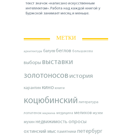
текст значок «написано искусственным
интеллектом». Работа над каждой книгой у
Буржской занимает месяц и меньше.
МЕТКИ
беглов
балуев
архитектура
большакова
выставки
выборы
золотоносов
история
кино
карантин
книги
коцюбинский
литература
мелихов
лопатенок
музеи
маркина
медицина
опросы
недвижимость
мухин
петербург
охтинский мыс
памятники