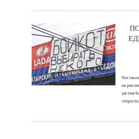
П
ЕД
Что тако
не рисов
уж тем б
«пора по