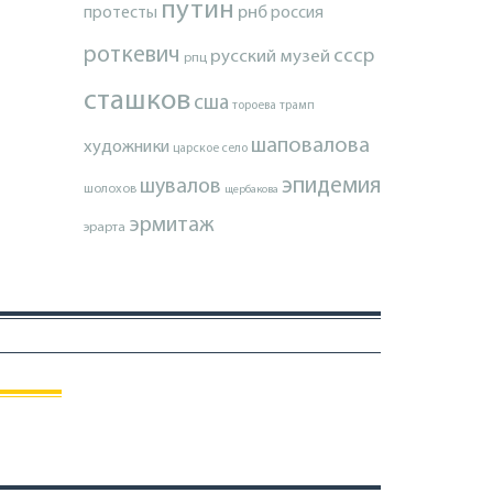
путин
протесты
рнб
россия
роткевич
ссср
русский музей
рпц
сташков
сша
тороева
трамп
шаповалова
художники
царское село
эпидемия
шувалов
шолохов
щербакова
эрмитаж
эрарта