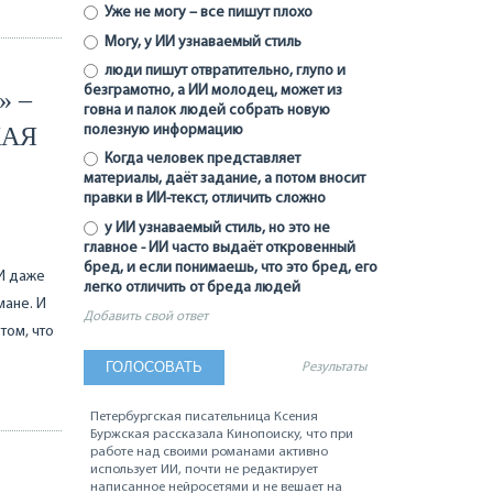
Уже не могу – все пишут плохо
Могу, у ИИ узнаваемый стиль
люди пишут отвратительно, глупо и
безграмотно, а ИИ молодец, может из
 –
говна и палок людей собрать новую
КАЯ
полезную информацию
Когда человек представляет
материалы, даёт задание, а потом вносит
правки в ИИ-текст, отличить сложно
у ИИ узнаваемый стиль, но это не
главное - ИИ часто выдаёт откровенный
бред, и если понимаешь, что это бред, его
 И даже
легко отличить от бреда людей
мане. И
Добавить свой ответ
том, что
Результаты
Петербургская писательница Ксения
Буржская рассказала Кинопоиску, что при
работе над своими романами активно
использует ИИ, почти не редактирует
написанное нейросетями и не вешает на