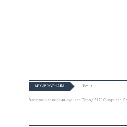
АРХИВ ЖУРНАЛА
Тут
Электронная версия журнала "Город 812". О журнале.
Р