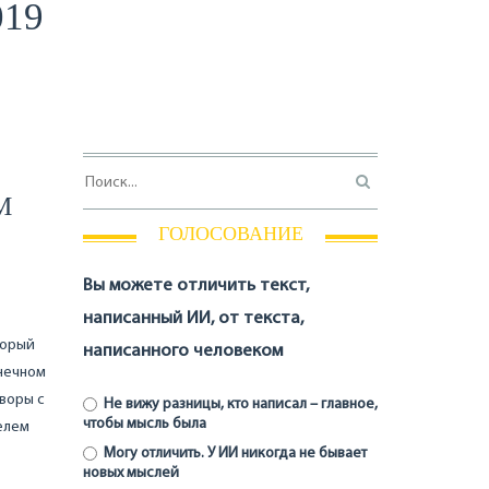
019
М
ГОЛОСОВАНИЕ
Вы можете отличить текст,
написанный ИИ, от текста,
торый
написанного человеком
знечном
оворы с
Не вижу разницы, кто написал – главное,
чтобы мысль была
елем
Могу отличить. У ИИ никогда не бывает
новых мыслей