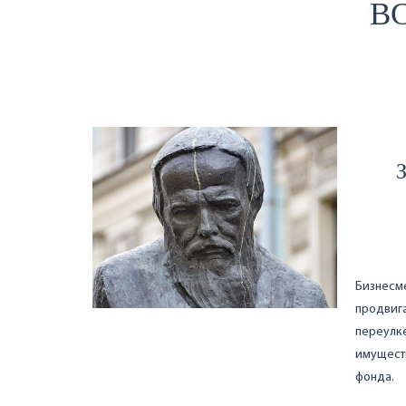
ВС
Бизнесме
продвига
переулке
имуществ
фонда.