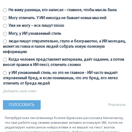
Не вижу разницы, кто написал – главное, чтобы мысль была
Могу отличить. У ИИ никогда не бывает новых мыслей
Уже не могу – все пишут плохо
Могу, у ИИ узнаваемый стиль
люди пишут отвратительно, глупо и безграмотно, а ИИ молодец,
может из говна и палок людей собрать новую полезную
информацию
Когда человек представляет материалы, даёт задание, а потом
вносит правки в ИИ-текст, отличить сложно
у ИИ узнаваемый стиль, но это не главное - ИИ часто выдаёт
откровенный бред, и если понимаешь, что это бред, его легко
отличить от бреда людей
Добавить свой ответ
Результаты
Петербургская писательница Ксения Буржская рассказала Кинопоиску,
что при работе над своими романами активно использует ИИ, почти не
редактирует написанное нейросетями и не вешает на текст значок