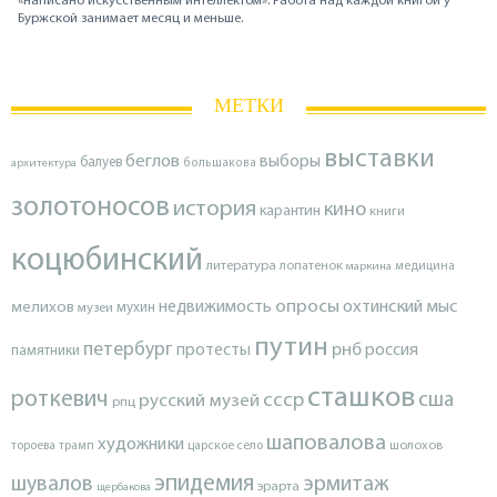
«написано искусственным интеллектом». Работа над каждой книгой у
Буржской занимает месяц и меньше.
МЕТКИ
выставки
беглов
выборы
балуев
архитектура
большакова
золотоносов
история
кино
карантин
книги
коцюбинский
литература
лопатенок
маркина
медицина
опросы
недвижимость
охтинский мыс
мелихов
мухин
музеи
путин
петербург
протесты
рнб
россия
памятники
сташков
роткевич
ссср
сша
русский музей
рпц
шаповалова
художники
тороева
трамп
царское село
шолохов
эпидемия
шувалов
эрмитаж
эрарта
щербакова