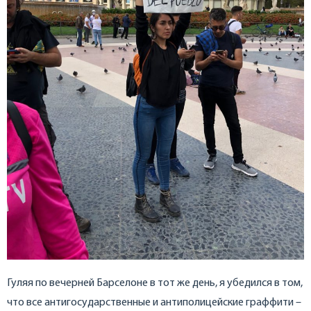
Гуляя по вечерней Барселоне в тот же день, я убедился в том,
что все антигосударственные и антиполицейские граффити –