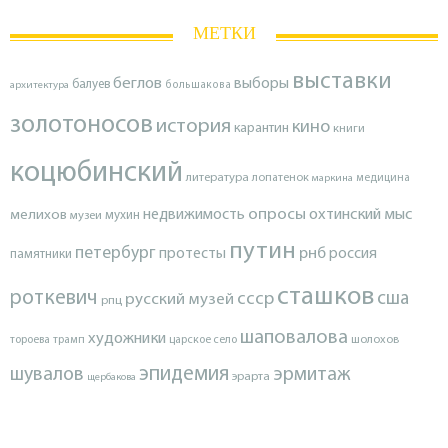
МЕТКИ
выставки
беглов
выборы
балуев
архитектура
большакова
золотоносов
история
кино
карантин
книги
коцюбинский
литература
лопатенок
маркина
медицина
опросы
недвижимость
охтинский мыс
мелихов
мухин
музеи
путин
петербург
протесты
рнб
россия
памятники
сташков
роткевич
ссср
сша
русский музей
рпц
шаповалова
художники
тороева
трамп
царское село
шолохов
эпидемия
шувалов
эрмитаж
эрарта
щербакова