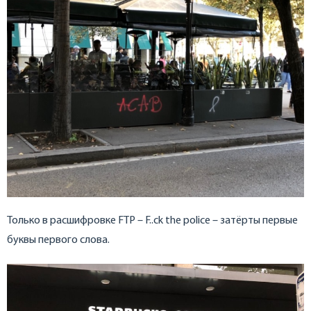
Только в расшифровке FTP – F..ck the police – затёрты первые
буквы первого слова.