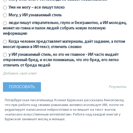
Уже не могу – все пишут плохо
Могу, у ИИ узнаваемый стиль
люди пишут отвратительно, глупо и безграмотно, а ИИ молодец,
может из говна и палок людей собрать новую полезную
информацию
Когда человек представляет материалы, даёт задание, а потом
вносит правки в ИИ-текст, отличить сложно
у ИИ узнаваемый стиль, но это не главное - ИИ часто выдаёт
откровенный бред, и если понимаешь, что это бред, его легко
отличить от бреда людей
Добавить свой ответ
Результаты
Петербургская писательница Ксения Буржская рассказала Кинопоиску,
что при работе над своими романами активно использует ИИ, почти не
редактирует написанное нейросетями и не вешает на текст значок
«написано искусственным интеллектом». Работа над каждой книгой у
Буржской занимает месяц и меньше.