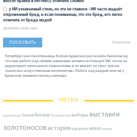
вносит правки в ИИ-текст, отличить сложно
у ИИ узнаваемый стиль, но это не главное - ИИ часто выдаёт
откровенный бред, и если понимаешь, что это бред, его легко
отличить от бреда людей
Добавить свой ответ
Результаты
Петербургская писательница Ксения Буржская рассказала Кинопоиску,
что при работе над своими романами активно использует ИИ, почти не
редактирует написанное нейросетями и не вешает на текст значок
«написано искусственным интеллектом». Работа над каждой книгой у
Буржской занимает месяц и меньше.
МЕТКИ
выставки
беглов
выборы
балуев
архитектура
большакова
золотоносов
история
кино
карантин
книги