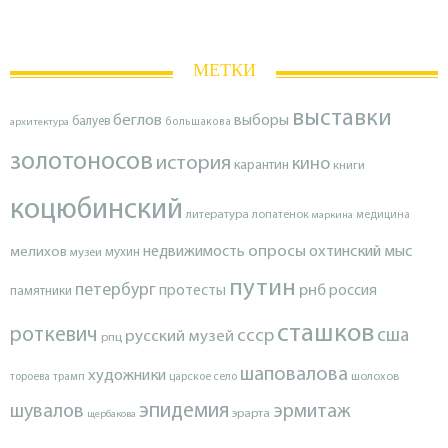
МЕТКИ
выставки
беглов
выборы
балуев
архитектура
большакова
золотоносов
история
кино
карантин
книги
коцюбинский
литература
лопатенок
маркина
медицина
опросы
недвижимость
охтинский мыс
мелихов
мухин
музеи
путин
петербург
протесты
рнб
россия
памятники
сташков
роткевич
ссср
сша
русский музей
рпц
шаповалова
художники
тороева
трамп
царское село
шолохов
эпидемия
шувалов
эрмитаж
эрарта
щербакова