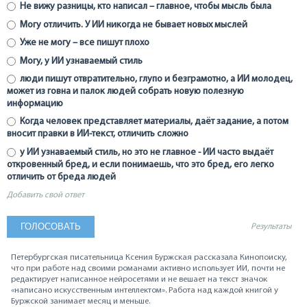
Не вижу разницы, кто написал – главное, чтобы мысль была
Могу отличить. У ИИ никогда не бывает новых мыслей
Уже не могу – все пишут плохо
Могу, у ИИ узнаваемый стиль
люди пишут отвратительно, глупо и безграмотно, а ИИ молодец,
может из говна и палок людей собрать новую полезную
информацию
Когда человек представляет материалы, даёт задание, а потом
вносит правки в ИИ-текст, отличить сложно
у ИИ узнаваемый стиль, но это не главное - ИИ часто выдаёт
откровенный бред, и если понимаешь, что это бред, его легко
отличить от бреда людей
Добавить свой ответ
Результаты
Петербургская писательница Ксения Буржская рассказала Кинопоиску,
что при работе над своими романами активно использует ИИ, почти не
редактирует написанное нейросетями и не вешает на текст значок
«написано искусственным интеллектом». Работа над каждой книгой у
Буржской занимает месяц и меньше.