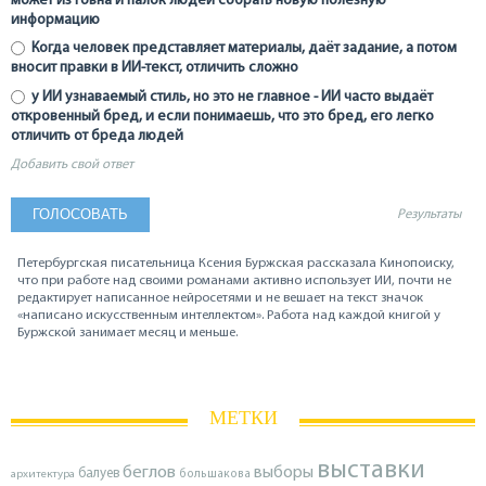
может из говна и палок людей собрать новую полезную
информацию
Когда человек представляет материалы, даёт задание, а потом
вносит правки в ИИ-текст, отличить сложно
у ИИ узнаваемый стиль, но это не главное - ИИ часто выдаёт
откровенный бред, и если понимаешь, что это бред, его легко
отличить от бреда людей
Добавить свой ответ
Результаты
Петербургская писательница Ксения Буржская рассказала Кинопоиску,
что при работе над своими романами активно использует ИИ, почти не
редактирует написанное нейросетями и не вешает на текст значок
«написано искусственным интеллектом». Работа над каждой книгой у
Буржской занимает месяц и меньше.
МЕТКИ
выставки
беглов
выборы
балуев
архитектура
большакова