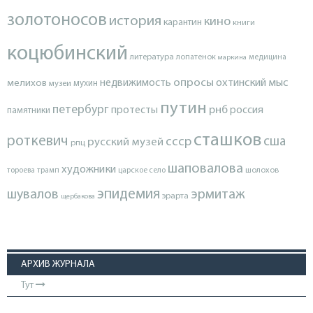
золотоносов
история
кино
карантин
книги
коцюбинский
литература
лопатенок
маркина
медицина
опросы
недвижимость
охтинский мыс
мелихов
мухин
музеи
путин
петербург
протесты
рнб
россия
памятники
сташков
роткевич
ссср
сша
русский музей
рпц
шаповалова
художники
тороева
трамп
царское село
шолохов
эпидемия
шувалов
эрмитаж
эрарта
щербакова
АРХИВ ЖУРНАЛА
Тут