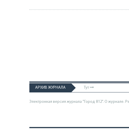
АРХИВ ЖУРНАЛА
Тут
Электронная версия журнала "Город 812". О журнале.
Р