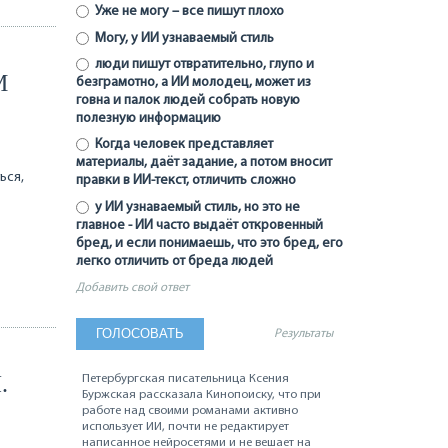
Уже не могу – все пишут плохо
Могу, у ИИ узнаваемый стиль
люди пишут отвратительно, глупо и
М
безграмотно, а ИИ молодец, может из
говна и палок людей собрать новую
полезную информацию
Когда человек представляет
материалы, даёт задание, а потом вносит
ься,
правки в ИИ-текст, отличить сложно
у ИИ узнаваемый стиль, но это не
главное - ИИ часто выдаёт откровенный
бред, и если понимаешь, что это бред, его
легко отличить от бреда людей
Добавить свой ответ
Результаты
.
Петербургская писательница Ксения
Буржская рассказала Кинопоиску, что при
работе над своими романами активно
использует ИИ, почти не редактирует
написанное нейросетями и не вешает на