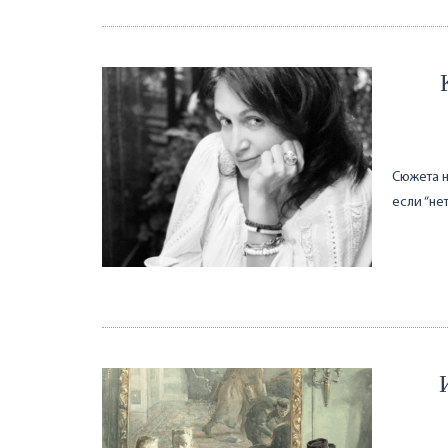
Сюжета не
если “не