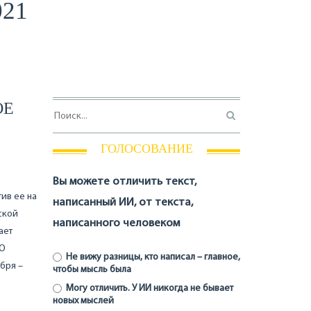
021
ОЕ
ГОЛОСОВАНИЕ
Вы можете отличить текст,
ив ее на
написанный ИИ, от текста,
ской
написанного человеком
ает
ЛО
Не вижу разницы, кто написал – главное,
бря –
чтобы мысль была
Могу отличить. У ИИ никогда не бывает
новых мыслей