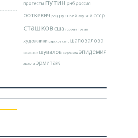
путин
протесты
рнб
россия
роткевич
ссср
русский музей
рпц
сташков
сша
тороева
трамп
шаповалова
художники
царское село
эпидемия
шувалов
шолохов
щербакова
эрмитаж
эрарта