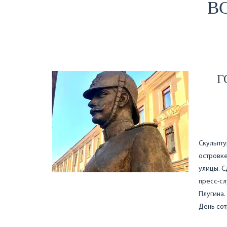
ВС
Г
Скульпту
островке
улицы. С
пресс-сл
Плугина.
День со