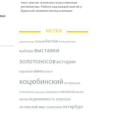
текст значок «написано искусственным
интеллектом». Работа над каждой книгой у
Буржской занимает месяц и меньше.
ляки
МЕТКИ
беглов
балуев
архитектура
большакова
выставки
выборы
золотоносов
история
кино
карантин
книги
коцюбинский
литература
мелихов
лопатенок
музеи
маркина
медицина
опросы
недвижимость
мухин
петербург
охтинский мыс
памятники