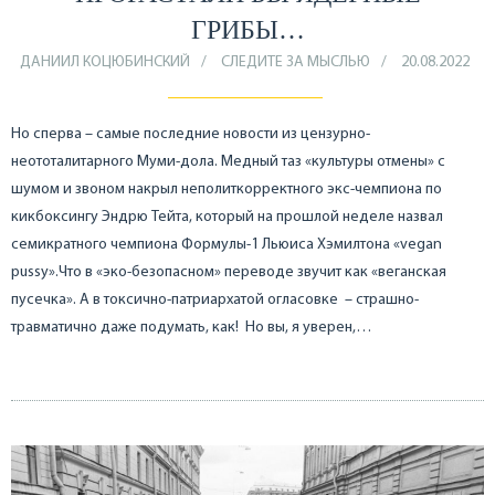
ГРИБЫ…
ДАНИИЛ КОЦЮБИНСКИЙ
СЛЕДИТЕ ЗА МЫСЛЬЮ
20.08.2022
Но сперва – самые последние новости из цензурно-
неототалитарного Муми-дола. Медный таз «культуры отмены» с
шумом и звоном накрыл неполиткорректного экс-чемпиона по
кикбоксингу Эндрю Тейта, который на прошлой неделе назвал
семикратного чемпиона Формулы-1 Льюиса Хэмилтона «vegan
pussy».Что в «эко-безопасном» переводе звучит как «веганская
пусечка». А в токсично-патриархатой огласовке – страшно-
травматично даже подумать, как! Но вы, я уверен,…