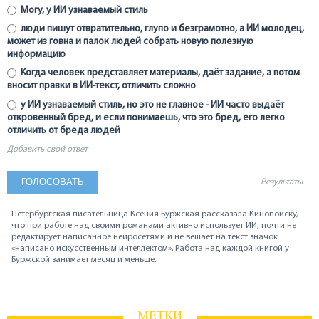
Могу, у ИИ узнаваемый стиль
люди пишут отвратительно, глупо и безграмотно, а ИИ молодец,
может из говна и палок людей собрать новую полезную
информацию
Когда человек представляет материалы, даёт задание, а потом
вносит правки в ИИ-текст, отличить сложно
у ИИ узнаваемый стиль, но это не главное - ИИ часто выдаёт
откровенный бред, и если понимаешь, что это бред, его легко
отличить от бреда людей
Добавить свой ответ
Результаты
Петербургская писательница Ксения Буржская рассказала Кинопоиску,
что при работе над своими романами активно использует ИИ, почти не
редактирует написанное нейросетями и не вешает на текст значок
«написано искусственным интеллектом». Работа над каждой книгой у
Буржской занимает месяц и меньше.
МЕТКИ