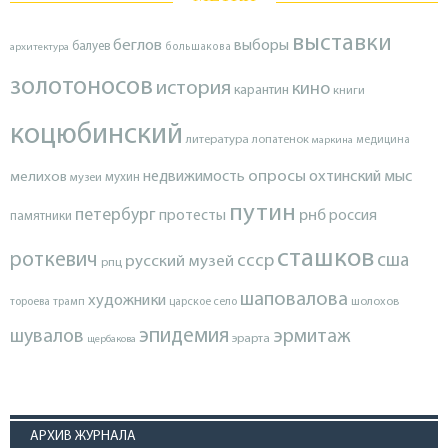
выставки
беглов
выборы
балуев
архитектура
большакова
золотоносов
история
кино
карантин
книги
коцюбинский
литература
лопатенок
маркина
медицина
опросы
недвижимость
охтинский мыс
мелихов
мухин
музеи
путин
петербург
протесты
рнб
россия
памятники
сташков
роткевич
ссср
сша
русский музей
рпц
шаповалова
художники
тороева
трамп
царское село
шолохов
эпидемия
шувалов
эрмитаж
эрарта
щербакова
АРХИВ ЖУРНАЛА