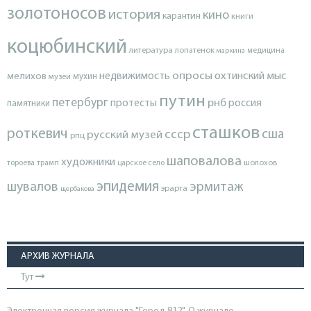
золотоносов
история
кино
карантин
книги
коцюбинский
литература
лопатенок
маркина
медицина
опросы
недвижимость
охтинский мыс
мелихов
мухин
музеи
путин
петербург
протесты
рнб
россия
памятники
сташков
роткевич
ссср
сша
русский музей
рпц
шаповалова
художники
тороева
трамп
царское село
шолохов
эпидемия
шувалов
эрмитаж
эрарта
щербакова
АРХИВ ЖУРНАЛА
Тут