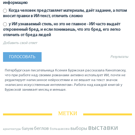
информацию
Когда человек представляет материалы, даёт задание, а потом
вносит правки в ИИ-текст, отличить сложно
у ИИ узнаваемый стиль, но это не главное - ИИ часто выдаёт
откровенный бред, и если понимаешь, что это бред, его легко
отличить от бреда людей
Добавить свой ответ
Результаты
Петербургская писательница Ксения Буржская рассказала Кинопоиску,
что при работе над своими романами активно использует ИИ, почти не
редактирует написанное нейросетями и не вешает на текст значок
«написано искусственным интеллектом». Работа над каждой книгой у
Буржской занимает месяц и меньше.
МЕТКИ
выставки
беглов
выборы
балуев
архитектура
большакова