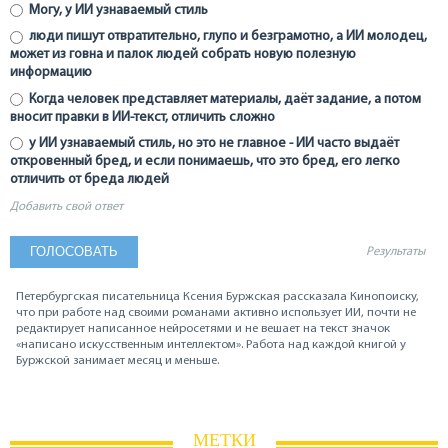
Могу, у ИИ узнаваемый стиль
люди пишут отвратительно, глупо и безграмотно, а ИИ молодец,
может из говна и палок людей собрать новую полезную
информацию
Когда человек представляет материалы, даёт задание, а потом
вносит правки в ИИ-текст, отличить сложно
у ИИ узнаваемый стиль, но это не главное - ИИ часто выдаёт
откровенный бред, и если понимаешь, что это бред, его легко
отличить от бреда людей
Добавить свой ответ
Результаты
Петербургская писательница Ксения Буржская рассказала Кинопоиску,
что при работе над своими романами активно использует ИИ, почти не
редактирует написанное нейросетями и не вешает на текст значок
«написано искусственным интеллектом». Работа над каждой книгой у
Буржской занимает месяц и меньше.
МЕТКИ