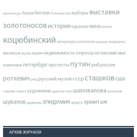
выставки
беглов
выборы
балуев
архитектура
большакова
золотоносов
история
кино
карантин
книги
коцюбинский
литература
лопатенок
маркина
медицина
опросы
недвижимость
охтинский мыс
мелихов
мухин
музеи
путин
петербург
протесты
рнб
россия
памятники
сташков
роткевич
ссср
сша
русский музей
рпц
шаповалова
художники
тороева
трамп
царское село
шолохов
эпидемия
шувалов
эрмитаж
эрарта
щербакова
АРХИВ ЖУРНАЛА