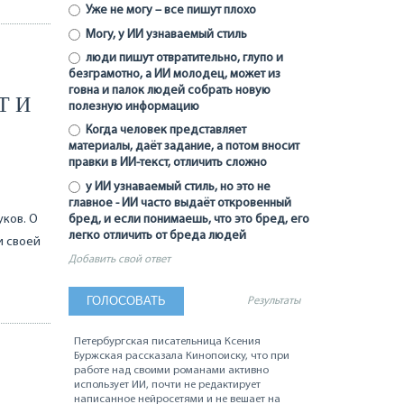
Уже не могу – все пишут плохо
Могу, у ИИ узнаваемый стиль
люди пишут отвратительно, глупо и
безграмотно, а ИИ молодец, может из
говна и палок людей собрать новую
Т И
полезную информацию
Когда человек представляет
материалы, даёт задание, а потом вносит
правки в ИИ-текст, отличить сложно
у ИИ узнаваемый стиль, но это не
главное - ИИ часто выдаёт откровенный
уков. О
бред, и если понимаешь, что это бред, его
легко отличить от бреда людей
 и своей
Добавить свой ответ
Результаты
Петербургская писательница Ксения
Буржская рассказала Кинопоиску, что при
работе над своими романами активно
использует ИИ, почти не редактирует
написанное нейросетями и не вешает на