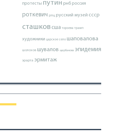
путин
протесты
рнб
россия
роткевич
ссср
русский музей
рпц
сташков
сша
тороева
трамп
шаповалова
художники
царское село
эпидемия
шувалов
шолохов
щербакова
эрмитаж
эрарта