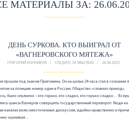
Е МАТЕРИАЛЫ ЗА: 26.06.2
ДЕНЬ СУРКОВА. КТО ВЫИГРАЛ ОТ
«ВАГНЕРОВСКОГО МЯТЕЖА»
ГРИГОРИЙ КОННИКОВ
СЛЕДИТЕ ЗА МЫСЛЬЮ
26.06.2023
ня прошли под знаком Пригожина. Он на целых 24 часа стал в сознании
нтом на позицию номер один в России. Общество «словило приход»,
сь, было опьянено – кто горько, кто сладко, кто горько-сладко… Всер
ись шансы Вагнеров совершить государственный переворот. Люди на 
ам-каналах вели ожесточенные дискуссии, идейно-нравственно и причи
енно оценивая…