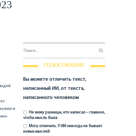
023
ГОЛОСОВАНИЕ
Вы можете отличить текст,
 людей
написанный ИИ, от текста,
написанного человеком
ьез
кухнях и
Не вижу разницы, кто написал – главное,
нно-
чтобы мысль была
Могу отличить. У ИИ никогда не бывает
новых мыслей