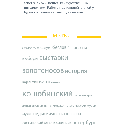
текст значок «написано искусственным
интеллектом». Работа над каждой книгой у
Буржской занимает месяц и меньше.
МЕТКИ
беглов
балуев
архитектура
большакова
выставки
выборы
золотоносов
история
кино
карантин
книги
коцюбинский
литература
мелихов
лопатенок
музеи
маркина
медицина
опросы
недвижимость
мухин
петербург
охтинский мыс
памятники