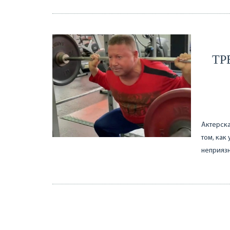
ТР
Актерска
том, как
неприязн