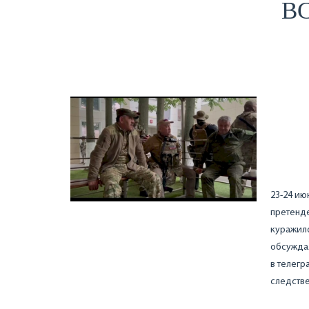
ВС
23-24 ию
претенде
куражило
обсуждал
в телегр
следств