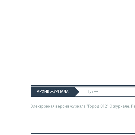
АРХИВ ЖУРНАЛА
Тут
Электронная версия журнала "Город 812". О журнале.
Р