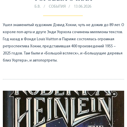
Б.В.
СОБЫТИЯ
13.06.2026
Ушел знаменитый художник Дэвид Хокни, чуть не дожив до 89 лет. О
короле поп-арта и друге Энди Уорхола сочинены миллионы текстов.
Год назад в Фонде Louis Vuitton в Париже состоялась огромная
ретроспектива Хокни, представившая 400 произведений 1955 –
2025 годов. Там были и «Большой всплеск», и «Большущие деревья
близ Уортера», и автопортреты.