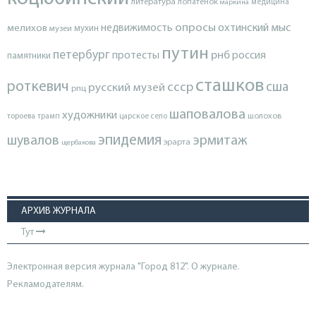
литература
лопатенок
маркина
медицина
опросы
недвижимость
охтинский мыс
мелихов
мухин
музеи
путин
петербург
протесты
рнб
россия
памятники
сташков
роткевич
ссср
сша
русский музей
рпц
шаповалова
художники
тороева
трамп
царское село
шолохов
эпидемия
шувалов
эрмитаж
эрарта
щербакова
АРХИВ ЖУРНАЛА
Тут
Электронная версия журнала "Город 812". О журнале.
Рекламодателям.