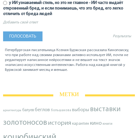
у ИИ узнаваемый стиль, но это не главное - ИИ часто выдаёт
откровенный бред, и если понимаешь, что это бред, его легко
отличить от бреда людей
Добавить свой ответ
Результаты
Петербургская писательница Ксения Буржская рассказала Кинопоиску,
что при работе над своими романами активно использует ИИ, почти не
редактирует написанное нейросетями и не вешает на текст значок
«написано искусственным интеллектом». Работа над каждой книгой у
Буржской занимает месяц и меньше.
МЕТКИ
выставки
беглов
выборы
балуев
архитектура
большакова
золотоносов
история
кино
карантин
книги
коцюбинский