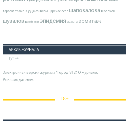
шаповалова
художники
тороева
трамп
царское село
шолохов
эпидемия
шувалов
эрмитаж
эрарта
щербакова
АРХИВ ЖУРНАЛА
Тут
Электронная версия журнала "Город 812". О журнале.
Рекламодателям.
18+