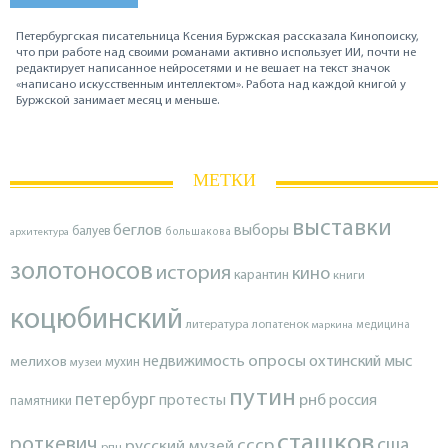
Петербургская писательница Ксения Буржская рассказала Кинопоиску,
что при работе над своими романами активно использует ИИ, почти не
редактирует написанное нейросетями и не вешает на текст значок
«написано искусственным интеллектом». Работа над каждой книгой у
Буржской занимает месяц и меньше.
МЕТКИ
выставки
беглов
выборы
балуев
архитектура
большакова
золотоносов
история
кино
карантин
книги
коцюбинский
литература
лопатенок
маркина
медицина
опросы
недвижимость
охтинский мыс
мелихов
мухин
музеи
путин
петербург
протесты
рнб
россия
памятники
сташков
роткевич
ссср
сша
русский музей
рпц