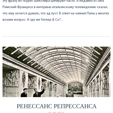
эту фразу из «Бури» Шекспира цитируют часто. А недавно и Папа
Римский Франциск в интервью итальянскому телевидению сказал,
что ему хочется думать, что ад пуст. В ответ на чаяния Папы у многих
возник вопрос: А где же Гитлер & Co?…
РЕНЕССАНС РЕПРЕССАНСА