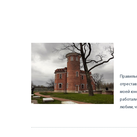
Правильн
отреста
моей юно
работали
любим, ч