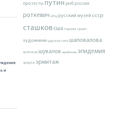
путин
протесты
рнб
россия
роткевич
ссср
русский музей
рпц
сташков
сша
тороева
трамп
шаповалова
художники
царское село
эпидемия
шувалов
шолохов
щербакова
эрмитаж
чуждения
эрарта
сь и
Е