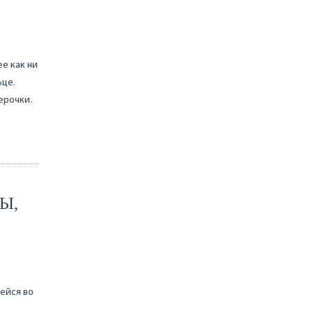
ее как ни
ьце.
ерочки.
Ы,
ейся во