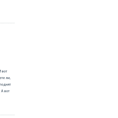
И вот
ете ли,
 поднят
 А вот