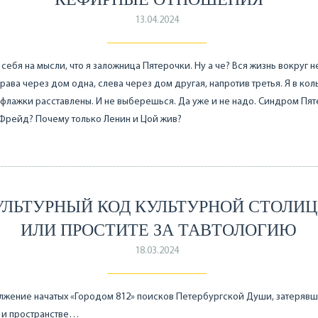
13.04.2024
себя на мысли, что я заложница Пятерочки. Ну а че? Вся жизнь вокруг н
права через дом одна, слева через дом другая, напротив третья. Я в кол
флажки расставлены. И не выберешься. Да уже и не надо. Синдром Пят
 Фрейд? Почему только Ленин и Цой жив?
УЛЬТУРНЫЙ КОД КУЛЬТУРНОЙ СТОЛИЦ
ИЛИ ПРОСТИТЕ ЗА ТАВТОЛОГИЮ
18.03.2024
жение начатых «Городом 812» поисков Петербургской Души, затерявш
 и пространстве…