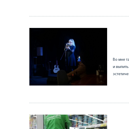
Во мне т
и выпить
эстетиче