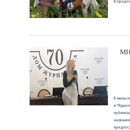
В продолж
МН
В июньск
в “Идиот
публикац
название
предпос