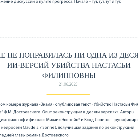
ение дискуссии о культе прогресса. Начало – тут, тут, тут и тут.
Е НЕ ПОНРАВИЛАСЬ НИ ОДНА ИЗ ДЕС
ИИ-ВЕРСИЙ УБИЙСТВА НАСТАСЬИ
ФИЛИППОВНЫ
21.06.2025
ом номере журнала «Знамя» опубликован текст «Убийство Настасьи Ф
е” Ф.М. Достоевского. Опыт реконструкции в десяти версиях». Авторы
ии: философ и филолог Михаил Эпштейн* и Клод Сонетов – русифицир
 нейросети Claude 3.7 Sonnet, получившая задание по реконструкции
ледней главы романа Достоевского.