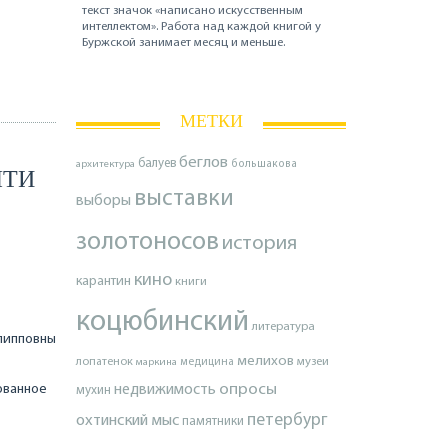
текст значок «написано искусственным
интеллектом». Работа над каждой книгой у
Буржской занимает месяц и меньше.
МЕТКИ
беглов
балуев
архитектура
большакова
ЯТИ
выставки
выборы
золотоносов
история
кино
карантин
книги
коцюбинский
литература
илипповны
мелихов
лопатенок
музеи
маркина
медицина
опросы
ованное
недвижимость
мухин
петербург
охтинский мыс
памятники