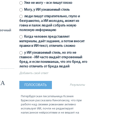
Уже не могу – все пишут плохо
Могу, у ИИ узнаваемый стиль
люди пишут отвратительно, глупо и
безграмотно, а ИИ молодец, может из
говна и палок людей собрать новую
полезную информацию
 вечный
Когда человек представляет
материалы, даёт задание, а потом вносит
правки в ИИ-текст, отличить сложно
у ИИ узнаваемый стиль, но это не
главное - ИИ часто выдаёт откровенный
бред, и если понимаешь, что это бред, его
легко отличить от бреда людей
Добавить свой ответ
НА
Результаты
Петербургская писательница Ксения
Буржская рассказала Кинопоиску, что при
работе над своими романами активно
использует ИИ, почти не редактирует
написанное нейросетями и не вешает на