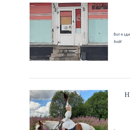
Вот я зд
бой!
Н