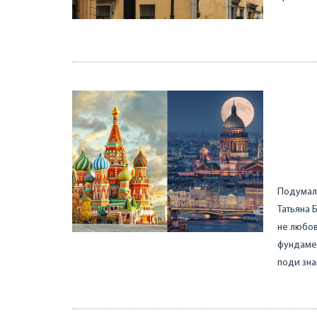
Подумала
Татьяна 
не любов
фундамен
поди зна