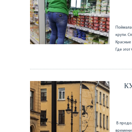
Поймала 
крути. С
Красные 
Где этот
К
В продол
времени