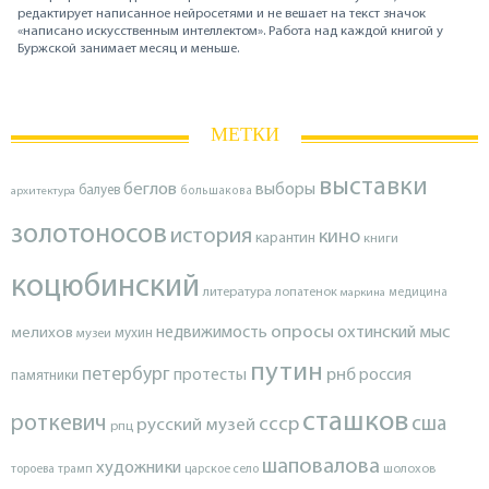
редактирует написанное нейросетями и не вешает на текст значок
«написано искусственным интеллектом». Работа над каждой книгой у
Буржской занимает месяц и меньше.
МЕТКИ
выставки
беглов
выборы
балуев
архитектура
большакова
золотоносов
история
кино
карантин
книги
коцюбинский
литература
лопатенок
маркина
медицина
опросы
недвижимость
охтинский мыс
мелихов
мухин
музеи
путин
петербург
протесты
рнб
россия
памятники
сташков
роткевич
ссср
сша
русский музей
рпц
шаповалова
художники
тороева
трамп
царское село
шолохов