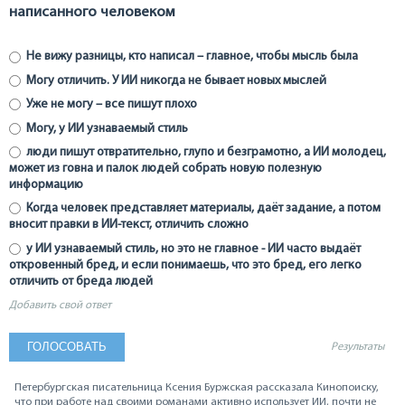
написанного человеком
Не вижу разницы, кто написал – главное, чтобы мысль была
Могу отличить. У ИИ никогда не бывает новых мыслей
Уже не могу – все пишут плохо
Могу, у ИИ узнаваемый стиль
люди пишут отвратительно, глупо и безграмотно, а ИИ молодец,
может из говна и палок людей собрать новую полезную
информацию
Когда человек представляет материалы, даёт задание, а потом
вносит правки в ИИ-текст, отличить сложно
у ИИ узнаваемый стиль, но это не главное - ИИ часто выдаёт
откровенный бред, и если понимаешь, что это бред, его легко
отличить от бреда людей
Добавить свой ответ
Результаты
Петербургская писательница Ксения Буржская рассказала Кинопоиску,
что при работе над своими романами активно использует ИИ, почти не