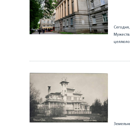
Сегодня,
Мужества
целлюлоз
Земельны