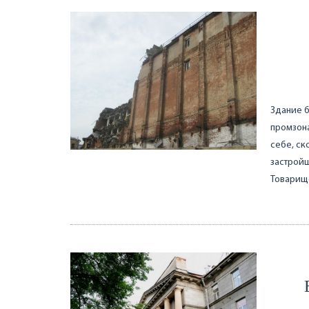
Здание б
промзона
себе, ск
застрой
Товарище