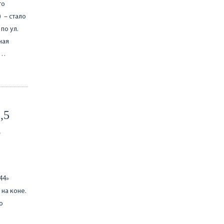
го
 – стало
по ул.
ная
0…
,5
Б
44»
 на коне.
о