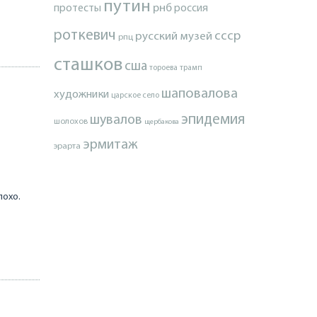
путин
протесты
рнб
россия
роткевич
ссср
русский музей
рпц
сташков
сша
тороева
трамп
шаповалова
художники
царское село
эпидемия
шувалов
шолохов
щербакова
эрмитаж
эрарта
лохо.