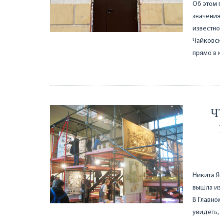
Об этом 
значения
известно
Чайковск
прямо в 
Ч
Никита Я
вышла из
В Главно
увидеть,