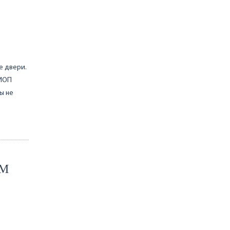
Е
е двери.
ГИОП
ы не
ОМ