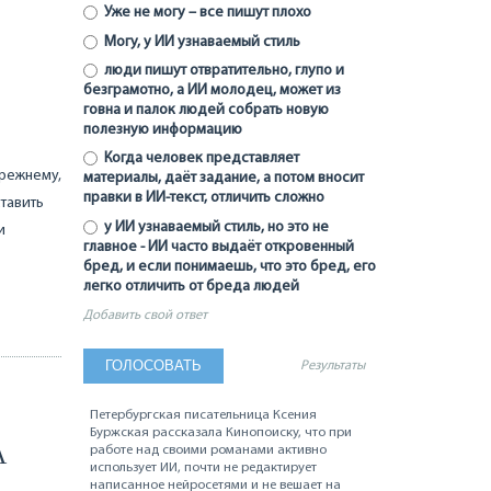
Уже не могу – все пишут плохо
Могу, у ИИ узнаваемый стиль
люди пишут отвратительно, глупо и
безграмотно, а ИИ молодец, может из
говна и палок людей собрать новую
полезную информацию
Когда человек представляет
прежнему,
материалы, даёт задание, а потом вносит
правки в ИИ-текст, отличить сложно
тавить
у ИИ узнаваемый стиль, но это не
и
главное - ИИ часто выдаёт откровенный
бред, и если понимаешь, что это бред, его
легко отличить от бреда людей
Добавить свой ответ
Результаты
Петербургская писательница Ксения
Буржская рассказала Кинопоиску, что при
А
работе над своими романами активно
использует ИИ, почти не редактирует
написанное нейросетями и не вешает на