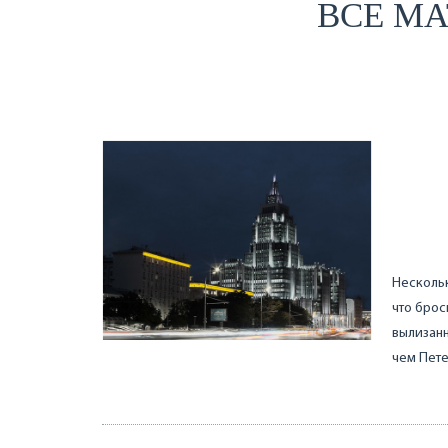
ВСЕ МА
Нескольк
что брос
вылизанн
чем Пете