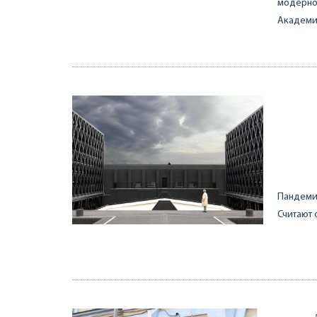
модернов
Академи
Пандемия
Считают 