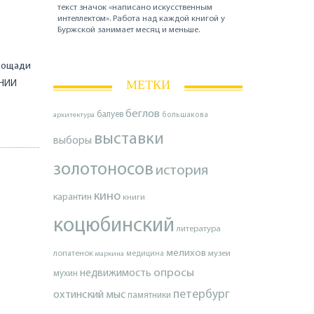
текст значок «написано искусственным
интеллектом». Работа над каждой книгой у
Буржской занимает месяц и меньше.
Площади
МЕТКИ
 НИИ
беглов
балуев
архитектура
большакова
выставки
выборы
золотоносов
история
кино
карантин
книги
коцюбинский
литература
мелихов
лопатенок
музеи
маркина
медицина
опросы
недвижимость
мухин
петербург
охтинский мыс
памятники