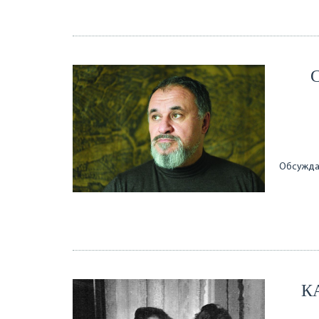
Обсужда
К