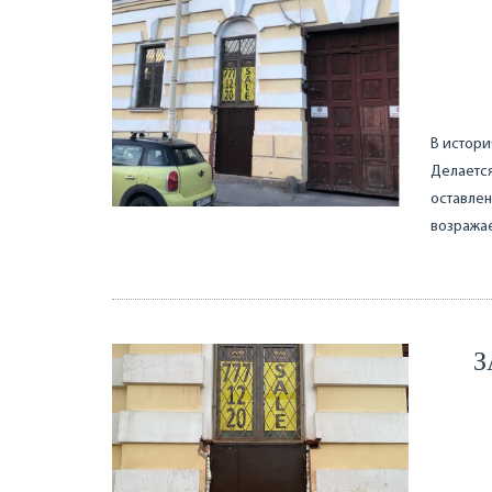
В истори
Делается
оставлен
возража
З