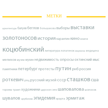
МЕТКИ
выставки
беглов
выборы
балуев
архитектура
большакова
золотоносов
история
кино
карантин
книги
коцюбинский
литература
лопатенок
маркина
медицина
опросы
недвижимость
охтинский мыс
мелихов
мухин
музеи
путин
петербург
протесты
рнб
россия
памятники
сташков
роткевич
ссср
сша
русский музей
рпц
шаповалова
художники
тороева
трамп
царское село
шолохов
эпидемия
шувалов
эрмитаж
эрарта
щербакова