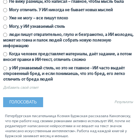
Не вижу разницы, кто написал – главное, чтобы мысль была
Могу отличить. У ИИ никогда не бывает новых мыслей
Уже не могу – все пишут плохо
Могу, у ИИ узнаваемый стиль
люди пишут отвратительно, глупо и безграмотно, а ИИ молодец,
может из говна и палок людей собрать новую полезную
информацию
Когда человек представляет материалы, даёт задание, а потом
вносит правки в ИИ-текст, отличить сложно
у ИИ узнаваемый стиль, но это не главное - ИИ часто выдаёт
откровенный бред, и если понимаешь, что это бред, его легко
отличить от бреда людей
Добавить свой ответ
Результаты
Петербургская писательница Ксения Буржская рассказала Кинопоиску,
что при работе над своими романами активно использует ИИ, почти не
редактирует написанное нейросетями и не вешает на текст значок
«написано искусственным интеллектом». Работа над каждой книгой у
Буржской занимает месяц и меньше.