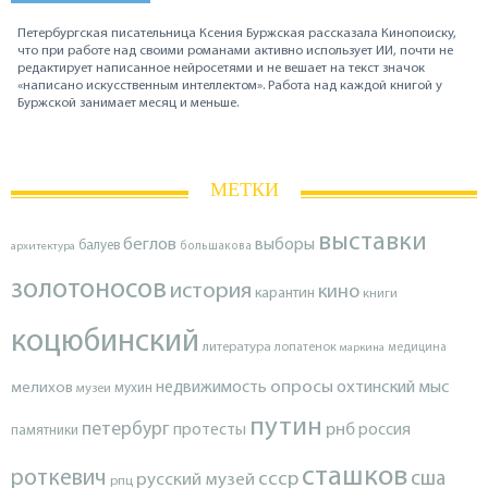
Петербургская писательница Ксения Буржская рассказала Кинопоиску,
что при работе над своими романами активно использует ИИ, почти не
редактирует написанное нейросетями и не вешает на текст значок
«написано искусственным интеллектом». Работа над каждой книгой у
Буржской занимает месяц и меньше.
МЕТКИ
выставки
беглов
выборы
балуев
архитектура
большакова
золотоносов
история
кино
карантин
книги
коцюбинский
литература
лопатенок
маркина
медицина
опросы
недвижимость
охтинский мыс
мелихов
мухин
музеи
путин
петербург
протесты
рнб
россия
памятники
сташков
роткевич
ссср
сша
русский музей
рпц