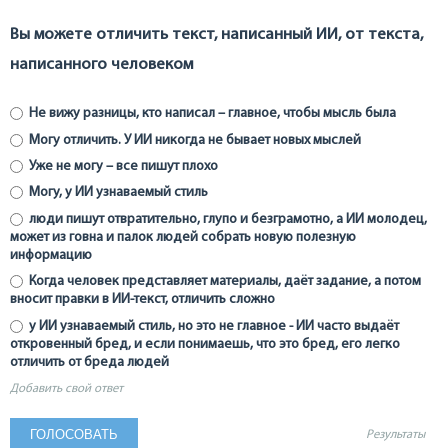
Вы можете отличить текст, написанный ИИ, от текста,
написанного человеком
Не вижу разницы, кто написал – главное, чтобы мысль была
Могу отличить. У ИИ никогда не бывает новых мыслей
Уже не могу – все пишут плохо
Могу, у ИИ узнаваемый стиль
люди пишут отвратительно, глупо и безграмотно, а ИИ молодец,
может из говна и палок людей собрать новую полезную
информацию
Когда человек представляет материалы, даёт задание, а потом
вносит правки в ИИ-текст, отличить сложно
у ИИ узнаваемый стиль, но это не главное - ИИ часто выдаёт
откровенный бред, и если понимаешь, что это бред, его легко
отличить от бреда людей
Добавить свой ответ
Результаты