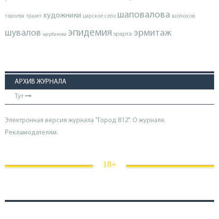
шаповалова
художники
тороева
трамп
царское село
шолохов
эпидемия
шувалов
эрмитаж
эрарта
щербакова
АРХИВ ЖУРНАЛА
Тут
Электронная версия журнала "Город 812". О журнале.
Рекламодателям.
18+