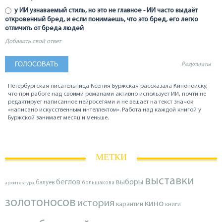
у ИИ узнаваемый стиль, но это не главное - ИИ часто выдаёт
откровенный бред, и если понимаешь, что это бред, его легко
отличить от бреда людей
Добавить свой ответ
Результаты
Петербургская писательница Ксения Буржская рассказала Кинопоиску,
что при работе над своими романами активно использует ИИ, почти не
редактирует написанное нейросетями и не вешает на текст значок
«написано искусственным интеллектом». Работа над каждой книгой у
Буржской занимает месяц и меньше.
МЕТКИ
выставки
беглов
выборы
балуев
архитектура
большакова
золотоносов
история
кино
карантин
книги