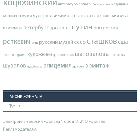
коцюбинский
литература
лопатенок
маркина
медицина
опросы
недвижимость
охтинский мыс
мелихов
мухин
музеи
путин
петербург
протесты
рнб
россия
памятники
сташков
роткевич
ссср
сша
русский музей
рпц
шаповалова
художники
тороева
трамп
царское село
шолохов
эпидемия
шувалов
эрмитаж
эрарта
щербакова
АРХИВ ЖУРНАЛА
Тут
Электронная версия журнала "Город 812". О журнале.
Рекламодателям.