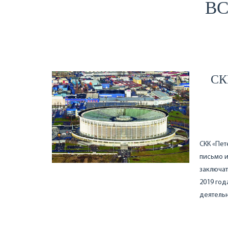
ВС
СК
СКК «Пет
письмо и
заключат
2019 год
деятельн