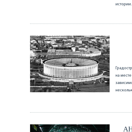
истории
Градостр
на месте
зависимо
нескольк
А