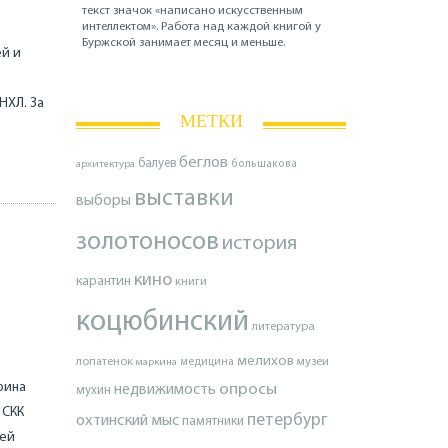
текст значок «написано искусственным
интеллектом». Работа над каждой книгой у
Буржской занимает месяц и меньше.
й и
НХЛ. За
МЕТКИ
беглов
балуев
архитектура
большакова
выставки
выборы
золотоносов
история
кино
карантин
книги
коцюбинский
литература
мелихов
лопатенок
музеи
маркина
медицина
рина
опросы
недвижимость
мухин
 СКК
петербург
охтинский мыс
памятники
ней