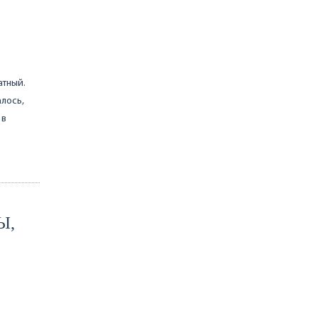
атный.
алось,
 в
Ы,