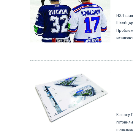
НХЛ заин
Швейцари
Проблема
исключен
К сносу 
готовили
невозмож