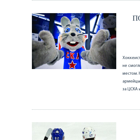
П
Хоккеист
не смогл
местом. 
армейцы 
за ЦСКА 