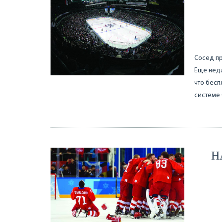
Сосед пр
Еще неда
что бесп
системе 
Н