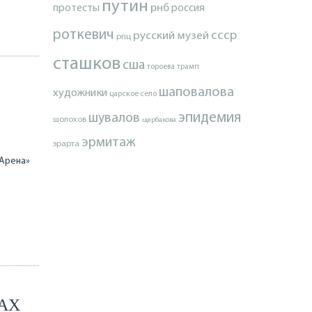
путин
протесты
рнб
россия
роткевич
ссср
русский музей
рпц
сташков
сша
тороева
трамп
шаповалова
художники
царское село
эпидемия
шувалов
шолохов
щербакова
эрмитаж
эрарта
«Арена»
АХ