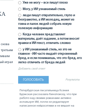
Уже не могу – все пишут плохо
Могу, у ИИ узнаваемый стиль
КА
люди пишут отвратительно, глупо и
безграмотно, а ИИ молодец, может из
говна и палок людей собрать новую
полезную информацию
Когда человек представляет
материалы, даёт задание, а потом вносит
правки в ИИ-текст, отличить сложно
 снова
у ИИ узнаваемый стиль, но это не
 третьим
главное - ИИ часто выдаёт откровенный
вливали
бред, и если понимаешь, что это бред, его
ый играл
легко отличить от бреда людей
Добавить свой ответ
Результаты
Петербургская писательница Ксения
Буржская рассказала Кинопоиску, что при
работе над своими романами активно
использует ИИ, почти не редактирует
написанное нейросетями и не вешает на