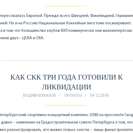
тересовалась Европой. Прежде всего Швецией, Финляндией, Германие
ей. Но и на Россию Национальная Хоккейная лига тоже посматривает.
 в том, что большинство клубов КХЛ коммерчески они малоинтересны 
ием двух – ЦСКА и СКА.
КАК СКК ТРИ ГОДА ГОТОВИЛИ К
ЛИКВИДАЦИИ
ВАДИМ ШУВАЛОВ
ПРОЕКТЫ
04.12.2018
Петербургский спортивно-концертный комплекс (СКК) на проспекте Гага
 давно – заявление на Градостроительном совете Петербурга о том, что
но реконструировать, его можно только снести, – лишь финал трехлет