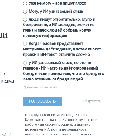
Уже не могу – все пишут плохо
Могу, у ИИ узнаваемый стиль
люди пишут отвратительно, глупо и
безграмотно, а ИИ молодец, может из
говна и палок людей собрать новую
ДИ
полезную информацию
Когда человек представляет
материалы, даёт задание, а потом вносит
правки в ИИ-текст, отличить сложно
у ИИ узнаваемый стиль, но это не
главное - ИИ часто выдаёт откровенный
бах
бред, и если понимаешь, что это бред, его
легко отличить от бреда людей
 к двум
Добавить свой ответ
Результаты
Петербургская писательница Ксения
Буржская рассказала Кинопоиску, что при
работе над своими романами активно
использует ИИ, почти не редактирует
написанное нейросетями и не вешает на
НКИ