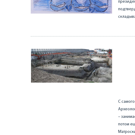
президен
подтверд
складыва
С самого
Археолог
– занима
потом ещ
Матроски