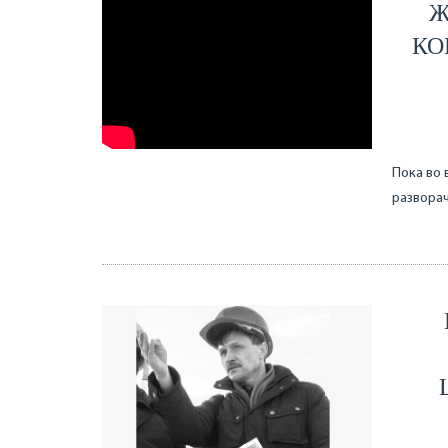
Ж
КО
Пока во 
разворач