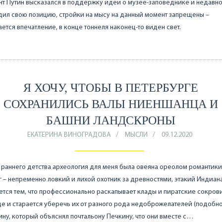
т Путин высказался в поддержку идеи о музее-заповеднике и недавн
ил свою позицию, стройки на мысу на данный момент запрещены –
ется впечатление, в конце тоннеля наконец-то виден свет.
Я ХОЧУ, ЧТОБЫ В ПЕТЕРБУРГЕ
СОХРАНИЛИСЬ ВАЛЫ НИЕНШАНЦА И
БАШНИ ЛАНДСКРОНЫ
ЕКАТЕРИНА ВИНОГРАДОВА
МЫСЛИ
09.12.2020
 раннего детства археология для меня была овеяна ореолом романтики
 – непременно ловкий и лихой охотник за древностями, этакий Индиан
ется тем, что профессионально раскапывает клады и пиратские сокров
е и старается уберечь их от разного рода недоброжелателей (подобно
ну, который объяснял почтальону Печкину, что они вместе с…