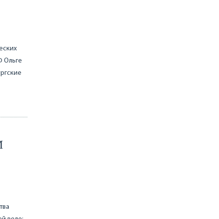
еских
Ф Ольге
ургские
М
тва