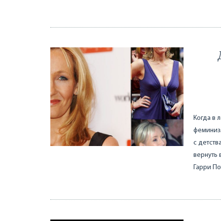
Когда в 
феминизм
с детств
вернуть 
Гарри По