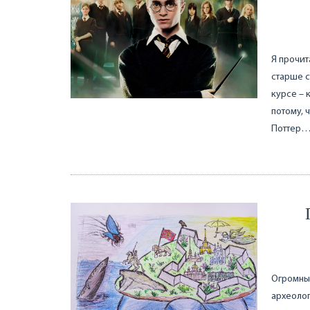
Я прочит
старше с
курсе – 
потому, 
Поттер
Огромные
археолог