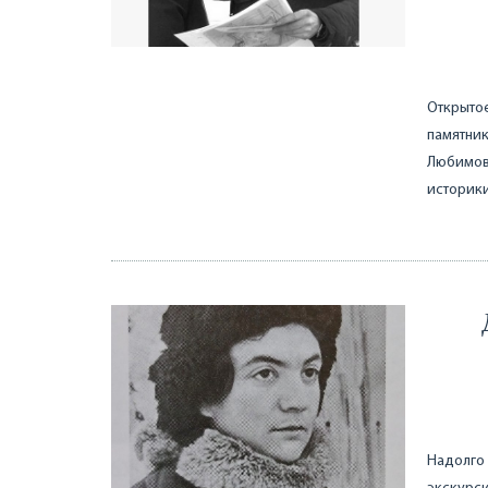
Открытое
памятник
Любимов
историки
Надолго 