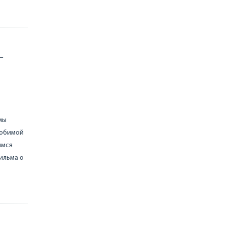
-
мы
любимой
имся
ильма о