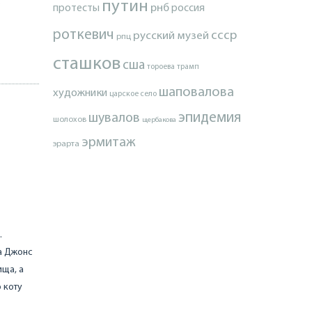
путин
о
протесты
рнб
россия
роткевич
ссср
русский музей
рпц
сташков
сша
тороева
трамп
шаповалова
художники
царское село
эпидемия
шувалов
шолохов
щербакова
эрмитаж
эрарта
.
а Джонс
ища, а
 коту