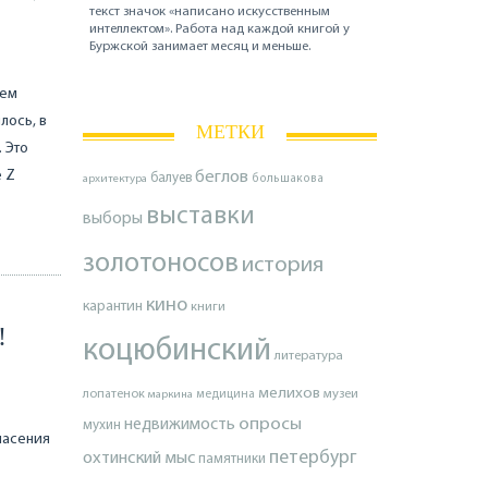
текст значок «написано искусственным
интеллектом». Работа над каждой книгой у
Буржской занимает месяц и меньше.
чем
лось, в
МЕТКИ
. Это
е Z
беглов
балуев
архитектура
большакова
выставки
выборы
золотоносов
история
кино
карантин
книги
!
коцюбинский
литература
мелихов
лопатенок
музеи
маркина
медицина
опросы
недвижимость
мухин
пасения
петербург
охтинский мыс
памятники