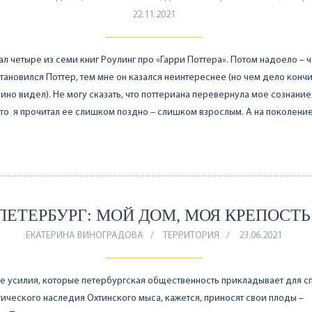
22.11.2021
ал четыре из семи книг Роулинг про «Гарри Поттера». Потом надоело – 
тановился Поттер, тем мне он казался неинтереснее (но чем дело кончи
кино видел). Не могу сказать, что поттериана перевернула мое сознание
что я прочитал ее слишком поздно – слишком взрослым. А на поколени
…
ПЕТЕРБУРГ: МОЙ ДОМ, МОЯ КРЕПОСТЬ
ЕКАТЕРИНА ВИНОГРАДОВА
ТЕРРИТОРИЯ
23.06.2021
 усилия, которые петербургская общественность прикладывает для с
ического наследия Охтинского мыса, кажется, приносят свои плоды –