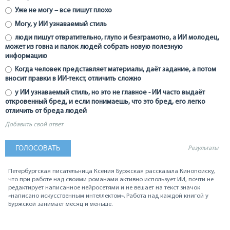
Уже не могу – все пишут плохо
Могу, у ИИ узнаваемый стиль
люди пишут отвратительно, глупо и безграмотно, а ИИ молодец,
может из говна и палок людей собрать новую полезную
информацию
Когда человек представляет материалы, даёт задание, а потом
вносит правки в ИИ-текст, отличить сложно
у ИИ узнаваемый стиль, но это не главное - ИИ часто выдаёт
откровенный бред, и если понимаешь, что это бред, его легко
отличить от бреда людей
Добавить свой ответ
Результаты
Петербургская писательница Ксения Буржская рассказала Кинопоиску,
что при работе над своими романами активно использует ИИ, почти не
редактирует написанное нейросетями и не вешает на текст значок
«написано искусственным интеллектом». Работа над каждой книгой у
Буржской занимает месяц и меньше.