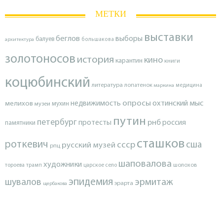
МЕТКИ
выставки
беглов
выборы
балуев
архитектура
большакова
золотоносов
история
кино
карантин
книги
коцюбинский
литература
лопатенок
маркина
медицина
опросы
недвижимость
охтинский мыс
мелихов
мухин
музеи
путин
петербург
протесты
рнб
россия
памятники
сташков
роткевич
ссср
сша
русский музей
рпц
шаповалова
художники
тороева
трамп
царское село
шолохов
эпидемия
шувалов
эрмитаж
эрарта
щербакова