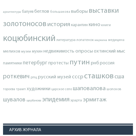
выставки
беглов
выборы
балуев
архитектура
большакова
золотоносов
история
кино
карантин
книги
коцюбинский
литература
лопатенок
маркина
медицина
опросы
недвижимость
охтинский мыс
мелихов
мухин
музеи
путин
петербург
протесты
рнб
россия
памятники
сташков
роткевич
ссср
сша
русский музей
рпц
шаповалова
художники
тороева
трамп
царское село
шолохов
эпидемия
шувалов
эрмитаж
эрарта
щербакова
АРХИВ ЖУРНАЛА