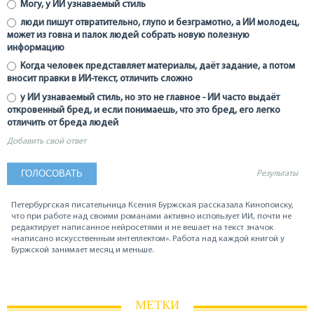
Могу, у ИИ узнаваемый стиль
люди пишут отвратительно, глупо и безграмотно, а ИИ молодец,
может из говна и палок людей собрать новую полезную
информацию
Когда человек представляет материалы, даёт задание, а потом
вносит правки в ИИ-текст, отличить сложно
у ИИ узнаваемый стиль, но это не главное - ИИ часто выдаёт
откровенный бред, и если понимаешь, что это бред, его легко
отличить от бреда людей
Добавить свой ответ
Результаты
Петербургская писательница Ксения Буржская рассказала Кинопоиску,
что при работе над своими романами активно использует ИИ, почти не
редактирует написанное нейросетями и не вешает на текст значок
«написано искусственным интеллектом». Работа над каждой книгой у
Буржской занимает месяц и меньше.
МЕТКИ