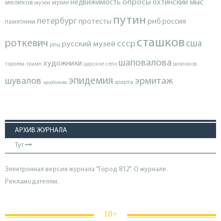
опросы
недвижимость
охтинский мыс
мелихов
мухин
музеи
путин
петербург
протесты
рнб
россия
памятники
сташков
роткевич
ссср
сша
русский музей
рпц
шаповалова
художники
тороева
трамп
царское село
шолохов
эпидемия
шувалов
эрмитаж
эрарта
щербакова
АРХИВ ЖУРНАЛА
Тут
Электронная версия журнала "Город 812". О журнале.
Рекламодателям.
18+