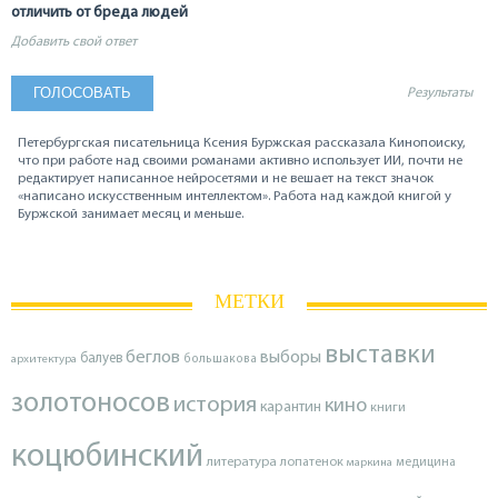
отличить от бреда людей
Добавить свой ответ
Результаты
Петербургская писательница Ксения Буржская рассказала Кинопоиску,
что при работе над своими романами активно использует ИИ, почти не
редактирует написанное нейросетями и не вешает на текст значок
«написано искусственным интеллектом». Работа над каждой книгой у
Буржской занимает месяц и меньше.
МЕТКИ
выставки
беглов
выборы
балуев
архитектура
большакова
золотоносов
история
кино
карантин
книги
коцюбинский
литература
лопатенок
маркина
медицина