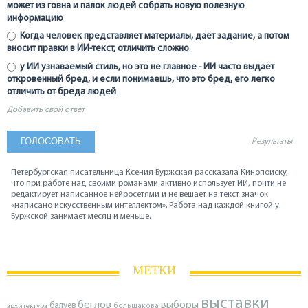
может из говна и палок людей собрать новую полезную
информацию
Когда человек представляет материалы, даёт задание, а потом
вносит правки в ИИ-текст, отличить сложно
у ИИ узнаваемый стиль, но это не главное - ИИ часто выдаёт
откровенный бред, и если понимаешь, что это бред, его легко
отличить от бреда людей
Добавить свой ответ
Результаты
Петербургская писательница Ксения Буржская рассказала Кинопоиску,
что при работе над своими романами активно использует ИИ, почти не
редактирует написанное нейросетями и не вешает на текст значок
«написано искусственным интеллектом». Работа над каждой книгой у
Буржской занимает месяц и меньше.
МЕТКИ
выставки
беглов
выборы
балуев
архитектура
большакова