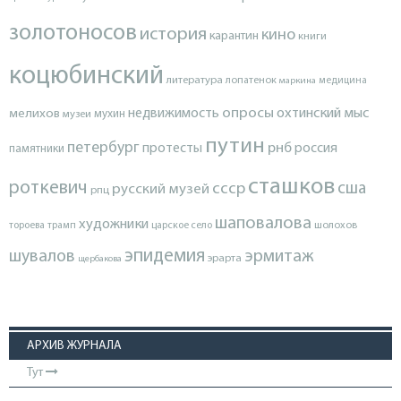
золотоносов
история
кино
карантин
книги
коцюбинский
литература
лопатенок
маркина
медицина
опросы
недвижимость
охтинский мыс
мелихов
мухин
музеи
путин
петербург
протесты
рнб
россия
памятники
сташков
роткевич
ссср
сша
русский музей
рпц
шаповалова
художники
тороева
трамп
царское село
шолохов
эпидемия
шувалов
эрмитаж
эрарта
щербакова
АРХИВ ЖУРНАЛА
Тут