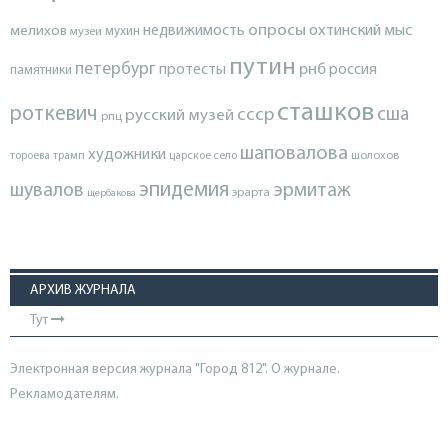
опросы
недвижимость
охтинский мыс
мелихов
мухин
музеи
путин
петербург
протесты
рнб
россия
памятники
сташков
роткевич
ссср
сша
русский музей
рпц
шаповалова
художники
тороева
трамп
царское село
шолохов
эпидемия
шувалов
эрмитаж
эрарта
щербакова
АРХИВ ЖУРНАЛА
Тут
Электронная версия журнала "Город 812". О журнале.
Рекламодателям.