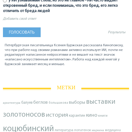
у ИИ узнаваемый стиль, но это не главное - ИИ часто выдаёт
откровенный бред, и если понимаешь, что это бред, его легко
отличить от бреда людей
Добавить свой ответ
Результаты
Петербургская писательница Ксения Буржская рассказала Кинопоиску,
что при работе над своими романами активно использует ИИ, почти не
редактирует написанное нейросетями и не вешает на текст значок
«написано искусственным интеллектом». Работа над каждой книгой у
Буржской занимает месяц и меньше.
МЕТКИ
выставки
беглов
выборы
балуев
архитектура
большакова
золотоносов
история
кино
карантин
книги
коцюбинский
литература
лопатенок
маркина
медицина