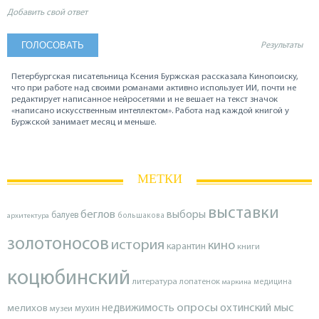
Добавить свой ответ
Результаты
Петербургская писательница Ксения Буржская рассказала Кинопоиску,
что при работе над своими романами активно использует ИИ, почти не
редактирует написанное нейросетями и не вешает на текст значок
«написано искусственным интеллектом». Работа над каждой книгой у
Буржской занимает месяц и меньше.
МЕТКИ
выставки
беглов
выборы
балуев
архитектура
большакова
золотоносов
история
кино
карантин
книги
коцюбинский
литература
лопатенок
маркина
медицина
опросы
недвижимость
охтинский мыс
мелихов
мухин
музеи