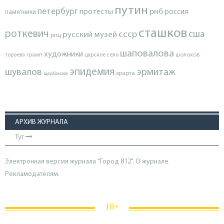
путин
петербург
протесты
рнб
россия
памятники
сташков
роткевич
ссср
сша
русский музей
рпц
шаповалова
художники
тороева
трамп
царское село
шолохов
эпидемия
шувалов
эрмитаж
эрарта
щербакова
АРХИВ ЖУРНАЛА
Тут
Электронная версия журнала "Город 812". О журнале.
Рекламодателям.
18+