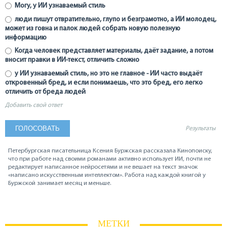
Могу, у ИИ узнаваемый стиль
люди пишут отвратительно, глупо и безграмотно, а ИИ молодец,
может из говна и палок людей собрать новую полезную
информацию
Когда человек представляет материалы, даёт задание, а потом
вносит правки в ИИ-текст, отличить сложно
у ИИ узнаваемый стиль, но это не главное - ИИ часто выдаёт
откровенный бред, и если понимаешь, что это бред, его легко
отличить от бреда людей
Добавить свой ответ
Результаты
Петербургская писательница Ксения Буржская рассказала Кинопоиску,
что при работе над своими романами активно использует ИИ, почти не
редактирует написанное нейросетями и не вешает на текст значок
«написано искусственным интеллектом». Работа над каждой книгой у
Буржской занимает месяц и меньше.
МЕТКИ