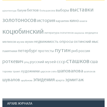
выставки
беглов
выборы
балуев
архитектура
большакова
золотоносов
история
кино
карантин
книги
коцюбинский
литература
лопатенок
маркина
медицина
опросы
недвижимость
охтинский мыс
мелихов
мухин
музеи
путин
петербург
протесты
рнб
россия
памятники
сташков
роткевич
ссср
сша
русский музей
рпц
шаповалова
художники
тороева
трамп
царское село
шолохов
эпидемия
шувалов
эрмитаж
эрарта
щербакова
АРХИВ ЖУРНАЛА