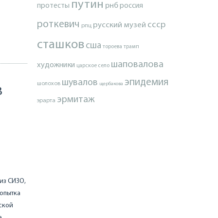
путин
протесты
рнб
россия
роткевич
ссср
русский музей
рпц
сташков
сша
тороева
трамп
шаповалова
художники
царское село
эпидемия
шувалов
шолохов
щербакова
В
эрмитаж
эрарта
из СИЗО,
попытка
ской
е