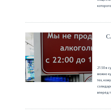
которог
C
21.50 в 
можно ку
тех, ком
солидарн
вперёд т