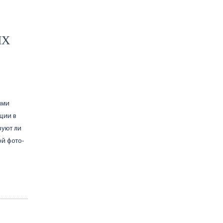
ИХ
ими
ции в
вуют ли
ой фото-