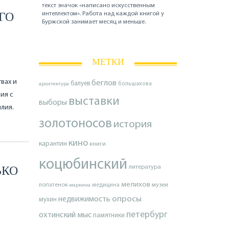
текст значок «написано искусственным
ГО
интеллектом». Работа над каждой книгой у
Буржской занимает месяц и меньше.
МЕТКИ
вах и
беглов
балуев
архитектура
большакова
ия с
выставки
выборы
илия.
золотоносов
история
кино
карантин
книги
коцюбинский
ЬКО
литература
мелихов
лопатенок
музеи
маркина
медицина
опросы
недвижимость
мухин
петербург
охтинский мыс
памятники