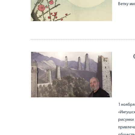
Ветку м
1 ноября
«Ингушск
рисунки 
привлечь
обществе