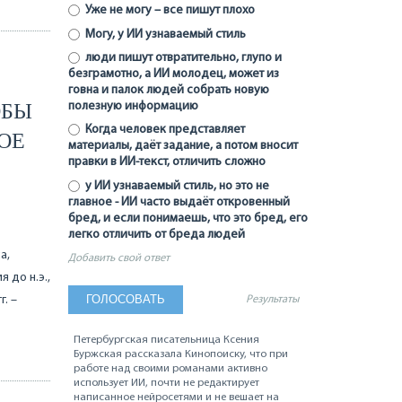
Уже не могу – все пишут плохо
Могу, у ИИ узнаваемый стиль
люди пишут отвратительно, глупо и
безграмотно, а ИИ молодец, может из
говна и палок людей собрать новую
ОБЫ
полезную информацию
Когда человек представляет
ОЕ
материалы, даёт задание, а потом вносит
правки в ИИ-текст, отличить сложно
у ИИ узнаваемый стиль, но это не
главное - ИИ часто выдаёт откровенный
бред, и если понимаешь, что это бред, его
легко отличить от бреда людей
а,
Добавить свой ответ
 до н.э.,
г. –
Результаты
Петербургская писательница Ксения
Буржская рассказала Кинопоиску, что при
работе над своими романами активно
использует ИИ, почти не редактирует
написанное нейросетями и не вешает на