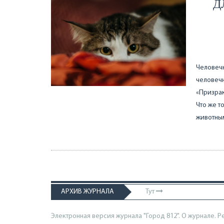
Д
Человечн
человечн
«Призрак
Что же т
животны
АРХИВ ЖУРНАЛА
Тут
Электронная версия журнала "Город 812". О журнале.
Р