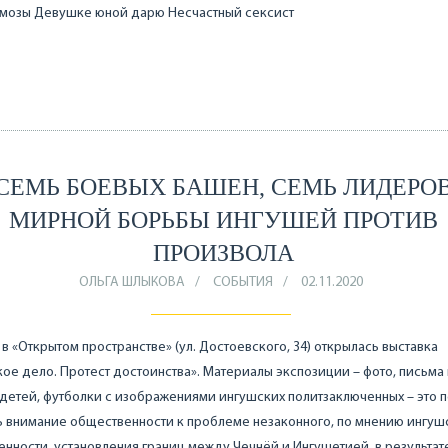
имозы Девушке юной дарю Несчастный сексист
СЕМЬ БОЕВЫХ БАШЕН, СЕМЬ ЛИДЕРО
МИРНОЙ БОРЬБЫ ИНГУШЕЙ ПРОТИВ
ПРОИЗВОЛА
ОЛЬГА ШЛЫКОВА
СОБЫТИЯ
02.11.2020
 в «Открытом пространстве» (ул. Достоевского, 34) открылась выставка
ое дело. Протест достоинства». Материалы экспозиции – фото, письма 
детей, футболки с изображениями ингушских политзаключенных – это 
 внимание общественности к проблеме незаконного, по мнению ингуш
нности, установления границ между Чечнёй и Ингушетией, в результат