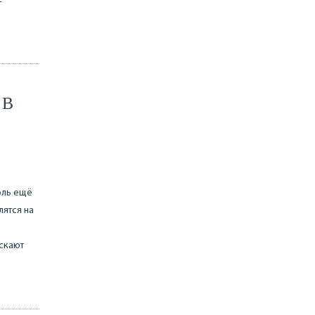
 В
оль ещё
лятся на
ю
скают