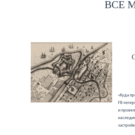
ВСЕ 
«Куда пр
FB петер
и провел
наследие
застройк