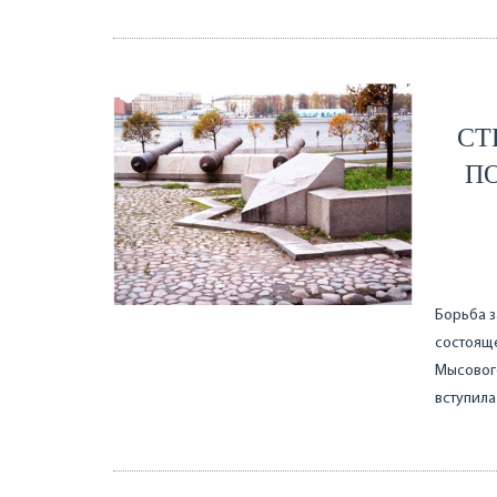
СТ
П
Борьба з
состояще
Мысового
вступила