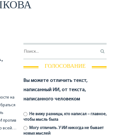
ЫКОВА
,
ГОЛОСОВАНИЕ
Вы можете отличить текст,
написанный ИИ, от текста,
осте на
написанного человеком
обраться
ть
Не вижу разницы, кто написал – главное,
чтобы мысль была
И против
Могу отличить. У ИИ никогда не бывает
 со всей…
новых мыслей