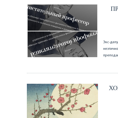
П
Экс-депу
неэтично
преподав
ХО