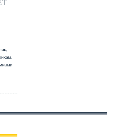
ЕТ
ник,
рикам.
домными