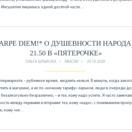
о Ингушетия лишилась одной десятой части…
ARPE DIEM!* О ДУШЕВНОСТИ НАРОДА
21.50 В «ПЯТЕРОЧКЕ»
ОЛЬГА ШЛЫКОВА
МЫСЛИ
29.10.2020
супермаркете – рубежное время, медлить нельзя. В минуты, когда алког
пить в магазине, а не по «ночному тарифу» ларьков, люди в очереди де
у безалкогольно-безразлично, – и тех, кому надо успеть. Я часто замеча
ость между первыми и вторыми: тех, кому «надо», с пониманием пропу
е, кому «не…