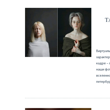
Т
Виртуаль
характер
кадре – 
наши фот
вселенно
петербу