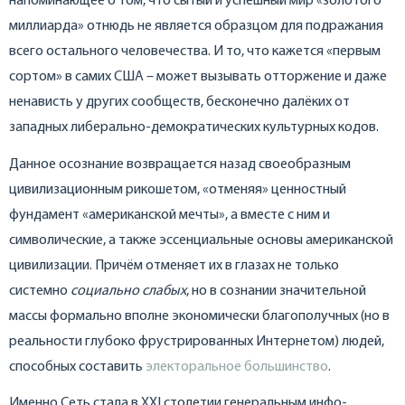
напоминающее о том, что сытый и успешный мир «золотого
миллиарда» отнюдь не является образцом для подражания
всего остального человечества. И то, что кажется «первым
сортом» в самих США – может вызывать отторжение и даже
ненависть у других сообществ, бесконечно далёких от
западных либерально-демократических культурных кодов.
Данное осознание возвращается назад своеобразным
цивилизационным рикошетом, «отменяя» ценностный
фундамент «американской мечты», а вместе с ним и
символические, а также эссенциальные основы американской
цивилизации. Причём отменяет их в глазах не только
системно
социально слабых
, но в сознании значительной
массы формально вполне экономически благополучных (но в
реальности глубоко фрустрированных Интернетом) людей,
способных составить
электоральное большинство
.
Именно Сеть стала в XXI столетии генеральным инфо-