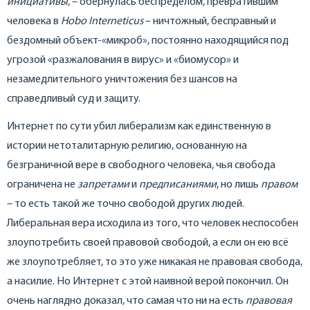
инициативы
, – обернулась беспределом, превратившим
человека в
Hobo
Interneticus
– ничтожный, бесправный и
бездомный объект-«микроб», постоянно находящийся под
угрозой «разжалования в вирус» и «биомусор» и
незамедлительного уничтожения без шансов на
справедливый суд и защиту.
Интернет по сути убил либерализм как единственную в
истории нетоталитарную религию, основанную на
безграничной вере в свободного человека, чья свобода
ограничена не
запретами
и
предписаниями
, но лишь
правом
– то есть такой же точно свободой других людей.
Либеральная вера исходила из того, что человек неспособен
злоупотребить своей правовой свободой, а если он ею всё
же злоупотребляет, то это уже никакая не правовая свобода,
а насилие. Но Интернет с этой наивной верой покончил. Он
очень наглядно доказал, что самая что ни на есть
правовая