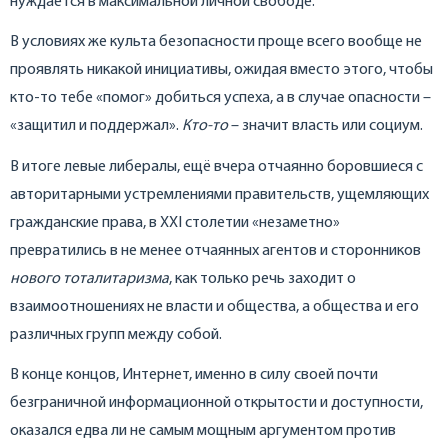
нуждается в максимальной личной свободе.
В условиях же культа безопасности проще всего вообще не
проявлять никакой инициативы, ожидая вместо этого, чтобы
кто-то тебе «помог» добиться успеха, а в случае опасности –
«защитил и поддержал».
Кто-то
– значит власть или социум.
В итоге левые либералы, ещё вчера отчаянно боровшиеся с
авторитарными устремлениями правительств, ущемляющих
гражданские права, в XXI столетии «незаметно»
превратились в не менее отчаянных агентов и сторонников
нового тоталитаризма
, как только речь заходит о
взаимоотношениях не власти и общества, а общества и его
различных групп между собой.
В конце концов, Интернет, именно в силу своей почти
безграничной информационной открытости и доступности,
оказался едва ли не самым мощным аргументом против