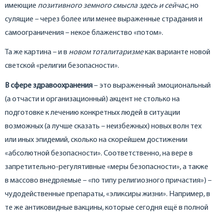
имеющие
позитивного
земного смысла здесь и сейчас
, но
сулящие – через более или менее выраженные страдания и
самоограничения – некое блаженство «потом».
Та же картина – и в
новом тоталитаризме
как варианте новой
светской «религии безопасности».
В сфере здравоохранения
– это выраженный эмоциональный
(а отчасти и организационный) акцент не столько на
подготовке к лечению конкретных людей в ситуации
возможных (а лучше сказать – неизбежных) новых волн тех
или иных эпидемий, сколько на скорейшем достижении
«абсолютной безопасности». Соответственно, на вере в
запретительно-регулятивные «меры безопасности», а также
в массово внедряемые – «по типу религиозного причастия») –
чудодейственные препараты, «эликсиры жизни». Например, в
те же антиковидные вакцины, которые сегодня ещё в полной