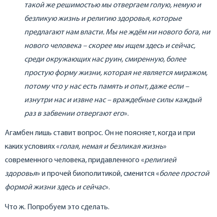
такой же решимостью мы отвергаем голую, немую и
безликую жизнь и религию здоровья, которые
предлагают нам власти. Мы не ждём ни нового бога, ни
нового человека – скорее мы ищем здесь и сейчас,
среди окружающих нас руин, смиренную, более
простую форму жизни, которая не является миражом,
потому что у нас есть память и опыт, даже если –
изнутри нас и извне нас – враждебные силы каждый
раз в забвении отвергают его
».
Агамбен лишь ставит вопрос. Он не поясняет, когда и при
каких условиях «
голая, немая и безликая жизнь
»
современного человека, придавленного «
религией
здоровья
» и прочей биополитикой, сменится «
более простой
формой жизни здесь и
сейчас
».
Что ж. Попробуем это сделать.