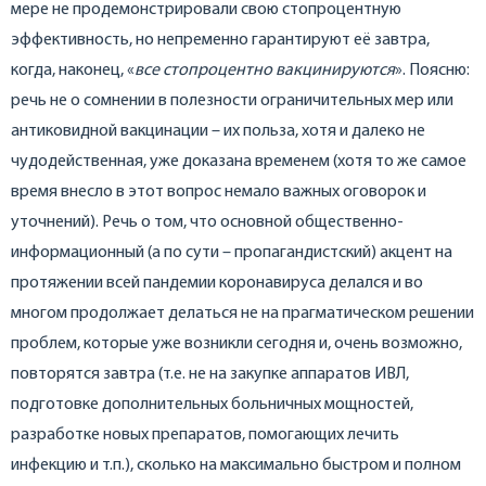
мере не продемонстрировали свою стопроцентную
эффективность, но непременно гарантируют её завтра,
когда, наконец, «
все стопроцентно вакцинируются
». Поясню:
речь не о сомнении в полезности ограничительных мер или
антиковидной вакцинации – их польза, хотя и далеко не
чудодейственная, уже доказана временем (хотя то же самое
время внесло в этот вопрос немало важных оговорок и
уточнений). Речь о том, что основной общественно-
информационный (а по сути – пропагандистский) акцент на
протяжении всей пандемии коронавируса делался и во
многом продолжает делаться не на прагматическом решении
проблем, которые уже возникли сегодня и, очень возможно,
повторятся завтра (т.е. не на закупке аппаратов ИВЛ,
подготовке дополнительных больничных мощностей,
разработке новых препаратов, помогающих лечить
инфекцию и т.п.), сколько на максимально быстром и полном