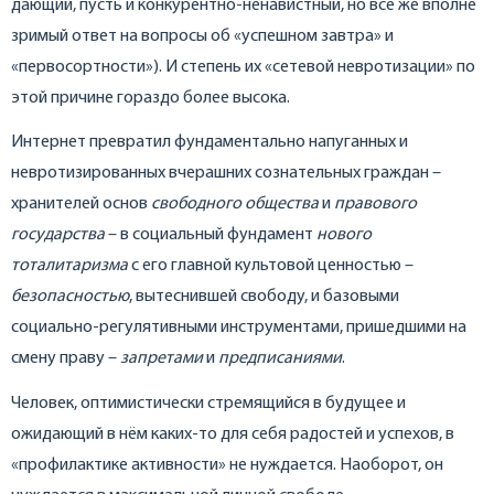
дающий, пусть и конкурентно-ненавистный, но всё же вполне
зримый ответ на вопросы об «успешном завтра» и
«первосортности»). И степень их «сетевой невротизации» по
этой причине гораздо более высока.
Интернет превратил фундаментально напуганных и
невротизированных вчерашних сознательных граждан –
хранителей основ
свободного общества
и
правового
государства
– в социальный фундамент
нового
тоталитаризма
с его главной культовой ценностью –
безопасностью
, вытеснившей свободу, и базовыми
социально-регулятивными инструментами, пришедшими на
смену праву –
запретами
и
предписаниями
.
Человек, оптимистически стремящийся в будущее и
ожидающий в нём каких-то для себя радостей и успехов, в
«профилактике активности» не нуждается. Наоборот, он