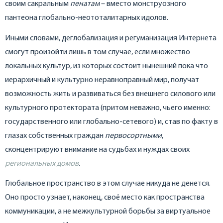
своим сакральным
пенатам
– вместо монструозного
пантеона глобально-неототалитарных идолов.
Иными словами, деглобализация и регуманизация Интернета
смогут произойти лишь в том случае, если множество
локальных культур, из которых состоит нынешний пока что
иерархичный и культурно неравноправный мир, получат
возможность жить и развиваться без внешнего силового или
культурного протектората (притом неважно, чьего именно:
государственного или глобально-сетевого) и, став по факту в
глазах собственных граждан
первосортными
,
сконцентрируют внимание на судьбах и нуждах своих
региональных домов
.
Глобальное пространство в этом случае никуда не денется.
Оно просто узнает, наконец, своё место как пространства
коммуникации, а не межкультурной борьбы за виртуальное