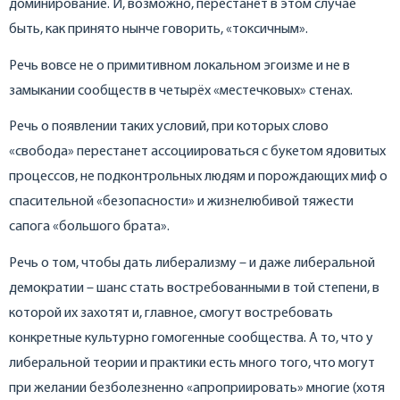
доминирование. И, возможно, перестанет в этом случае
быть, как принято нынче говорить, «токсичным».
Речь вовсе не о примитивном локальном эгоизме и не в
замыкании сообществ в четырёх «местечковых» стенах.
Речь о появлении таких условий, при которых слово
«свобода» перестанет ассоциироваться с букетом ядовитых
процессов, не подконтрольных людям и порождающих миф о
спасительной «безопасности» и жизнелюбивой тяжести
сапога «большого брата».
Речь о том, чтобы дать либерализму – и даже либеральной
демократии – шанс стать востребованными в той степени, в
которой их захотят и, главное, смогут востребовать
конкретные культурно гомогенные сообщества. А то, что у
либеральной теории и практики есть много того, что могут
при желании безболезненно «апроприировать» многие (хотя