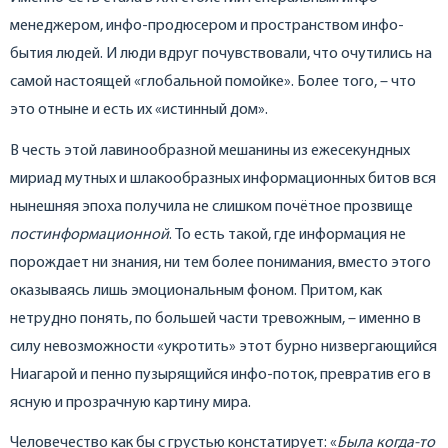
менеджером, инфо-продюсером и пространством инфо-
бытия людей. И люди вдруг почувствовали, что очутились на
самой настоящей «глобальной помойке». Более того, – что
это отныне и есть их «истинный дом».
В честь этой лавинообразной мешанины из ежесекундных
мириад мутных и шлакообразных информационных битов вся
нынешняя эпоха получила не слишком почётное прозвище
постинформационной
. То есть такой, где информация не
порождает ни знания, ни тем более понимания, вместо этого
оказываясь лишь эмоциональным фоном. Притом, как
нетрудно понять, по большей части тревожным, – именно в
силу невозможности «укротить» этот бурно низвергающийся
Ниагарой и пенно пузырящийся инфо-поток, превратив его в
ясную и прозрачную картину мира.
Человечество как бы с грустью констатирует: «
Была когда-то