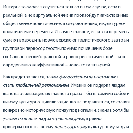
Интернета сможет случиться только в том случае, если в
реальной, а не виртуальной жизни произойдут качественные
общественно-политические, а следовательно, и культурно-
политические перемены. И, самое главное, если эти перемены
сумеют возродить новую версию оптимистического завтра и
групповой первосортности, помимо почившей в бозе
глобально-неолиберальной, а равно ресентиментной – и по
определению неэффективной – ново-тоталитарной.
Как представляется, таким
философским камнем
может
стать
глобальный регионализм
. Именно он подарит людям
шанс на реализацию их главного права – быть самими собой и
никому культурно-цивилизационно не подчиняться, сохраняя
конкретно-историческую почву под ногами и, значит, хотя бы
условную власть над
завтрашним днём
, а равно
приверженность своему
первосортному
культурному коду и