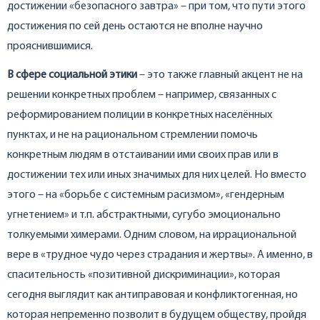
достижении «безопасного завтра» – при том, что пути этого
достижения по сей день остаются не вполне научно
прояснившимися.
В сфере социальной этики
– это также главный акцент не на
решении конкретных проблем – например, связанных с
реформированием полиции в конкретных населённых
пунктах, и не на рациональном стремлении помочь
конкретным людям в отстаивании ими своих прав или в
достижении тех или иных значимых для них целей. Но вместо
этого – на «борьбе с системным расизмом», «гендерным
угнетением» и т.п. абстрактными, сугубо эмоционально
толкуемыми химерами. Одним словом, на иррациональной
вере в «трудное чудо через страдания и жертвы». А именно, в
спасительность «позитивной дискриминации», которая
сегодня выглядит как антиправовая и конфликтогенная, но
которая непременно позволит в будущем обществу, пройдя