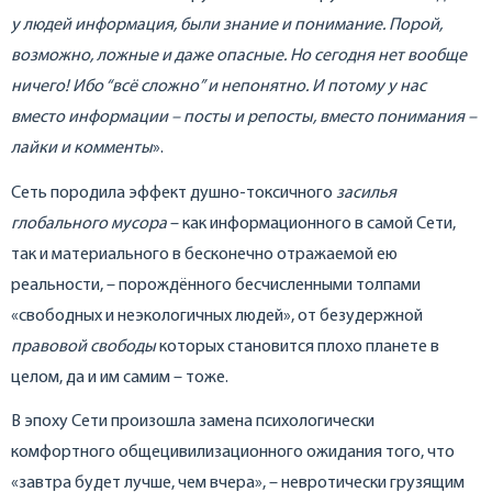
у людей информация, были знание и понимание. Порой,
возможно, ложные и даже опасные. Но сегодня нет вообще
ничего! Ибо “всё сложно” и непонятно. И потому у нас
вместо информации – посты и репосты, вместо понимания –
лайки и комменты
».
Сеть породила эффект душно-токсичного
засилья
глобального мусора
– как информационного в самой Сети,
так и материального в бесконечно отражаемой ею
реальности, – порождённого бесчисленными толпами
«свободных и неэкологичных людей», от безудержной
правовой свободы
которых становится плохо планете в
целом, да и им самим – тоже.
В эпоху Сети произошла замена психологически
комфортного общецивилизационного ожидания того, что
«завтра будет лучше, чем вчера», – невротически грузящим