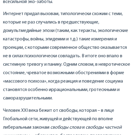
всесильной эко-заботы.
Интернет придал вызовам, типологически схожим с теми,
которые не раз случались в предшествующие,
домультмедийные эпохи (таким, как теракты, экологические
катастрофы, войны, эпидемии и т.д.) такие измерения и
проекции, с которыми современное общество оказывается
не в силах психологически совладать. В итоге оно впало в
системную тревогу и панику. Одним словом, в невротическое
состояние, чреватое возможными обострениями в форме
«массового психоза», когда реакция и поведение социума
становятся особенно иррациональными, гротескными и
саморазрушительными.
Человек XXI века бежит от свободы, которая – в лице
Глобальной сети, живущей и действующей по вполне
либеральным законам
свободы слова
и
свободы частной