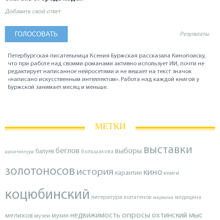
Добавить свой ответ
Результаты
Петербургская писательница Ксения Буржская рассказала Кинопоиску,
что при работе над своими романами активно использует ИИ, почти не
редактирует написанное нейросетями и не вешает на текст значок
«написано искусственным интеллектом». Работа над каждой книгой у
Буржской занимает месяц и меньше.
МЕТКИ
выставки
беглов
выборы
балуев
архитектура
большакова
золотоносов
история
кино
карантин
книги
коцюбинский
литература
лопатенок
маркина
медицина
опросы
недвижимость
охтинский мыс
мелихов
мухин
музеи