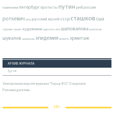
путин
петербург
протесты
рнб
россия
памятники
сташков
роткевич
ссср
сша
русский музей
рпц
шаповалова
художники
тороева
трамп
царское село
шолохов
эпидемия
шувалов
эрмитаж
эрарта
щербакова
АРХИВ ЖУРНАЛА
Тут
Электронная версия журнала "Город 812". О журнале.
Рекламодателям.
18+